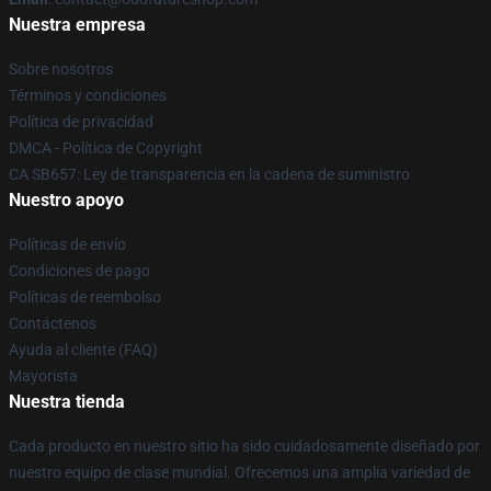
Nuestra empresa
Sobre nosotros
Términos y condiciones
Política de privacidad
DMCA - Política de Copyright
CA SB657: Ley de transparencia en la cadena de suministro
Nuestro apoyo
Políticas de envío
Condiciones de pago
Políticas de reembolso
Contáctenos
Ayuda al cliente (FAQ)
Mayorista
Nuestra tienda
Cada producto en nuestro sitio ha sido cuidadosamente diseñado por
nuestro equipo de clase mundial. Ofrecemos una amplia variedad de