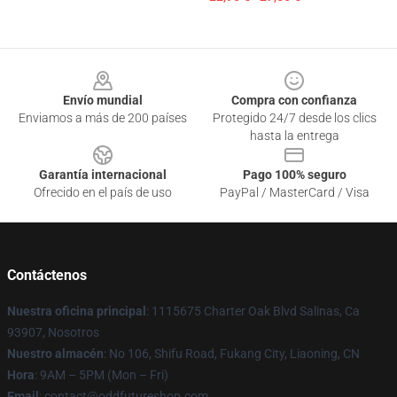
Footer
Envío mundial
Compra con confianza
Enviamos a más de 200 países
Protegido 24/7 desde los clics
hasta la entrega
Garantía internacional
Pago 100% seguro
Ofrecido en el país de uso
PayPal / MasterCard / Visa
Contáctenos
Nuestra oficina principal
: 1115675 Charter Oak Blvd Salinas, Ca
93907, Nosotros
Nuestro almacén
: No 106, Shifu Road, Fukang City, Liaoning, CN
Hora
: 9AM – 5PM (Mon – Fri)
Email
: contact@oddfutureshop.com