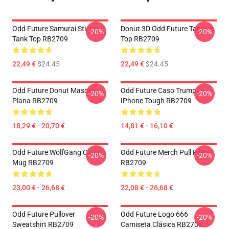
Odd Future Samurai Sticker
Donut 3D Odd Future Tanque
-20%
-20%
Tank Top RB2709
Top RB2709
22,49 €
$24.45
22,49 €
$24.45
Odd Future Donut Mascara
Odd Future Caso Trump
-20%
-20%
Plana RB2709
IPhone Tough RB2709
18,29 € - 20,70 €
14,81 € - 16,10 €
Odd Future WolfGang Classic
Odd Future Merch Pull Pillow
-20%
-20%
Mug RB2709
RB2709
23,00 € - 26,68 €
22,08 € - 26,68 €
Odd Future Pullover
Odd Future Logo 666
-20%
-20%
Sweatshirt RB2709
Camiseta Clásica RB2709