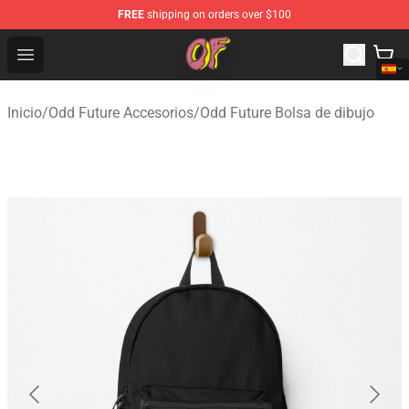
FREE
shipping on orders over $100
Odd Future Shop - Official Odd Future Merchandise Store
Open menu
Inicio
/
Odd Future Accesorios
/
Odd Future Bolsa de dibujo