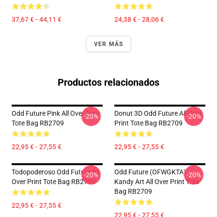
37,67 € - 44,11 €
24,38 € - 28,06 €
VER MÁS
Productos relacionados
Odd Future Pink All Over Print
Donut 3D Odd Future All Over
-20%
-20%
Tote Bag RB2709
Print Tote Bag RB2709
22,95 € - 27,55 €
22,95 € - 27,55 €
Todopoderoso Odd Future All
Odd Future (OFWGKTA) -
-20%
-20%
Over Print Tote Bag RB2709
Kandy Art All Over Print Tote
Bag RB2709
22,95 € - 27,55 €
22,95 € - 27,55 €