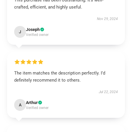
This purchase has been outstanding. It’s well-
crafted, efficient, and highly useful.
Nov 29, 2024
Joseph
J
Verified owner
The item matches the description perfectly. I’d
definitely recommend it to others.
Jul 22, 2024
Arthur
A
Verified owner