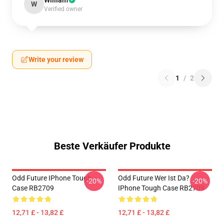
William
W
Verified owner
Write your review
1
/
2
Beste Verkäufer Produkte
Odd Future IPhone Tough
Odd Future Wer Ist Da?
-20%
-20%
Case RB2709
IPhone Tough Case RB2709
12,71 £ - 13,82 £
12,71 £ - 13,82 £