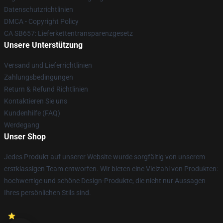
Datenschutzrichtlinien
DMCA - Copyright Policy
CA SB657: Lieferkettentransparenzgesetz
Unsere Unterstützung
Versand und Lieferrichtlinien
Zahlungsbedingungen
Return & Refund Richtlinien
Kontaktieren Sie uns
Kundenhilfe (FAQ)
Werdegang
Unser Shop
Jedes Produkt auf unserer Website wurde sorgfältig von unserem
erstklassigen Team entworfen. Wir bieten eine Vielzahl von Produkten:
hochwertige und schöne Design-Produkte, die nicht nur Aussagen
Ihres persönlichen Stils sind.