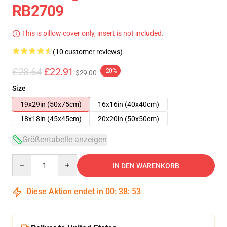
RB2709
This is pillow cover only, insert is not included.
(10 customer reviews)
£28.64
£22.91
-20%
$29.00
Size
19x29in (50x75cm)
16x16in (40x40cm)
18x18in (45x45cm)
20x20in (50x50cm)
Größentabelle anzeigen
Quantity
IN DEN WARENKORB
Diese Aktion endet in
00
:
38
:
53