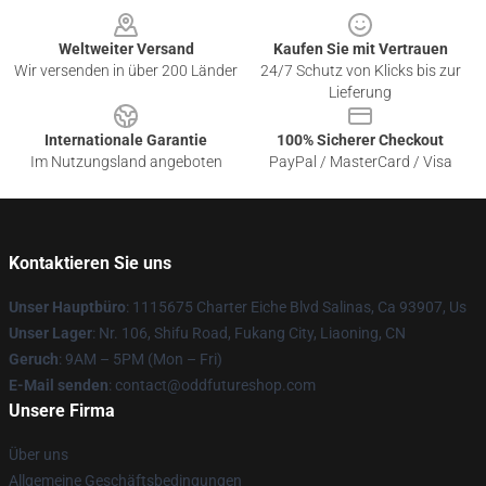
Weltweiter Versand
Kaufen Sie mit Vertrauen
Wir versenden in über 200 Länder
24/7 Schutz von Klicks bis zur
Lieferung
Internationale Garantie
100% Sicherer Checkout
Im Nutzungsland angeboten
PayPal / MasterCard / Visa
Kontaktieren Sie uns
Unser Hauptbüro
: 1115675 Charter Eiche Blvd Salinas, Ca 93907, Us
Unser Lager
: Nr. 106, Shifu Road, Fukang City, Liaoning, CN
Geruch
: 9AM – 5PM (Mon – Fri)
E-Mail senden
: contact@oddfutureshop.com
Unsere Firma
Über uns
Allgemeine Geschäftsbedingungen