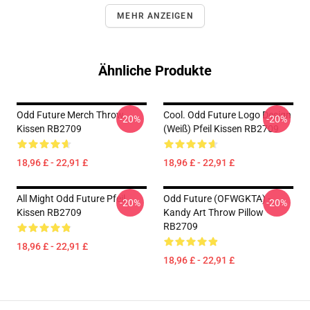
MEHR ANZEIGEN
Ähnliche Produkte
Odd Future Merch Throw
Cool. Odd Future Logo Design
-20%
-20%
Kissen RB2709
(weiß) Pfeil Kissen RB2709
18,96 £ - 22,91 £
18,96 £ - 22,91 £
All Might Odd Future Pfeil
Odd Future (OFWGKTA) -
-20%
-20%
Kissen RB2709
Kandy Art Throw Pillow
RB2709
18,96 £ - 22,91 £
18,96 £ - 22,91 £
Footer