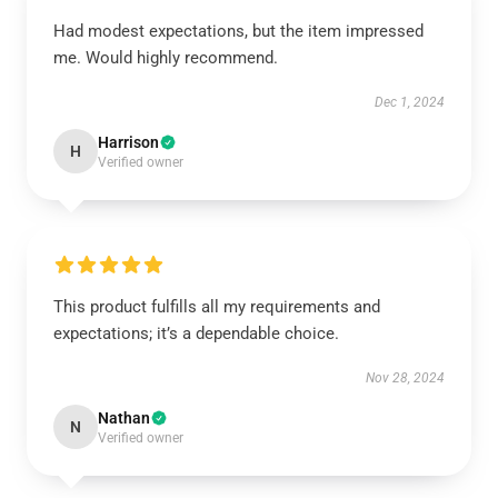
Had modest expectations, but the item impressed
me. Would highly recommend.
Dec 1, 2024
Harrison
H
Verified owner
This product fulfills all my requirements and
expectations; it’s a dependable choice.
Nov 28, 2024
Nathan
N
Verified owner