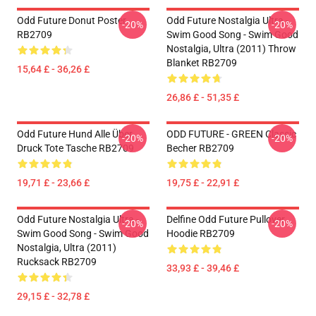
Odd Future Donut Poster
Odd Future Nostalgia Ultra -
-20%
-20%
RB2709
Swim Good Song - Swim Good
Nostalgia, Ultra (2011) Throw
Blanket RB2709
15,64 £ - 36,26 £
26,86 £ - 51,35 £
Odd Future Hund Alle Über
ODD FUTURE - GREEN Classic
-20%
-20%
Druck Tote Tasche RB2709
Becher RB2709
19,71 £ - 23,66 £
19,75 £ - 22,91 £
Odd Future Nostalgia Ultra -
Delfine Odd Future Pullover
-20%
-20%
Swim Good Song - Swim Good
Hoodie RB2709
Nostalgia, Ultra (2011)
Rucksack RB2709
33,93 £ - 39,46 £
29,15 £ - 32,78 £