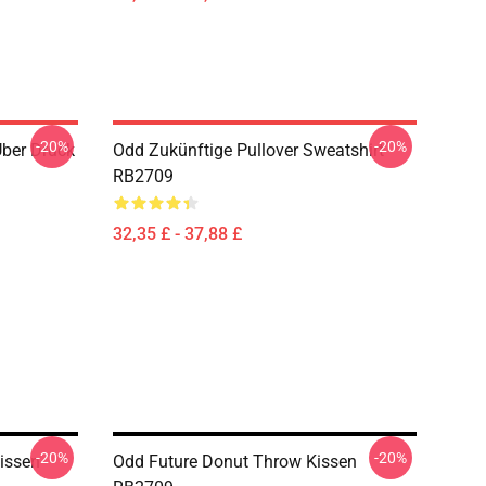
-20%
-20%
er Druck
Odd Zukünftige Pullover Sweatshirt
RB2709
32,35 £ - 37,88 £
-20%
-20%
issen
Odd Future Donut Throw Kissen