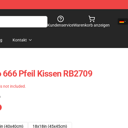
Kundenservice
Warenkorb anzeigen
og
Kontakt
 666 Pfeil Kissen RB2709
 is not included.
)
in (40x40cm)
18x18in (45x45cm)