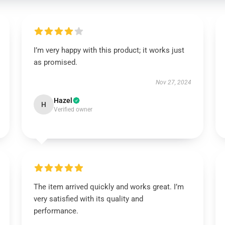
I’m very happy with this product; it works just
as promised.
Nov 27, 2024
Hazel
H
Verified owner
The item arrived quickly and works great. I’m
very satisfied with its quality and
performance.