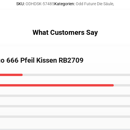
SKU
:
ODHDSK-57485
Kategorien
:
Odd Future Die Säule
,
What Customers Say
go 666 Pfeil Kissen RB2709