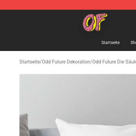
Odd Future Shop - Official Odd Future Merchandise Sto
Startseite
Sh
Startseite
/
Odd Future Dekoration
/
Odd Future Die Säul