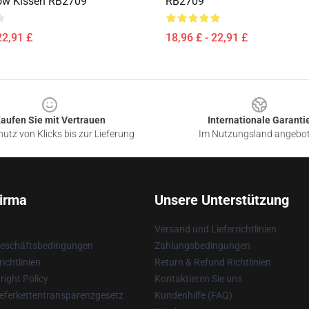
ow Kissen RB2709
RB2709
22,91 £
18,96 £ - 22,91 £
aufen Sie mit Vertrauen
Internationale Garanti
utz von Klicks bis zur Lieferung
Im Nutzungsland angebo
irma
Unsere Unterstützung
Versand und Lieferrichtlinien
Geschäftsbedingungen
Zahlungsbedingungen
ichtlinien
Return & Refund Richtlinien
ight Policy
Kontaktieren Sie uns
eferkettentransparenzgesetz
Kundenhilfe (FAQ)