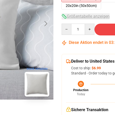
20x20in (50x50cm)
Größentabelle anzeigen
Quantity
Diese Aktion endet in
03
Deliver to United States
Cost to ship:
$6.99
blank template
Standard - Order today to g
Production
Today
Sichere Transaktion