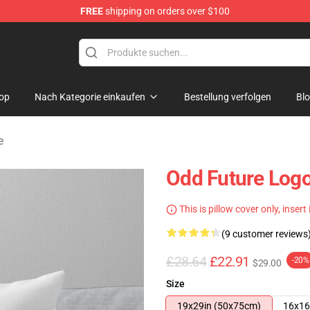
FREE
shipping on orders over $100
re
op
Nach Kategorie einkaufen
Bestellung verfolgen
Bl
e
Odd Future Logo
This is pillow cover only, insert
(9 customer reviews
£28.64
£22.91
-20%
$29.00
Size
19x29in (50x75cm)
16x16