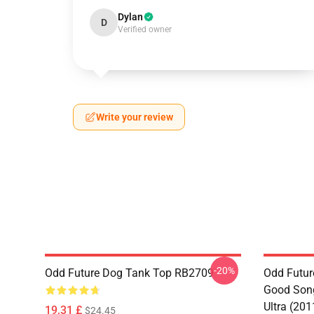
Dylan
D
Verified owner
Write your review
-20%
Odd Future Dog Tank Top RB2709
Odd Futur
Good Song
Ultra (20
19,31 £
$24.45