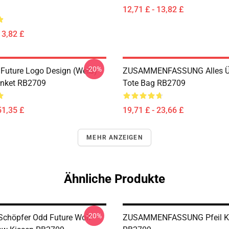
12,71 £ - 13,82 £
13,82 £
-20%
 Future Logo Design (weiß)
ZUSAMMENFASSUNG Alles Üb
anket RB2709
Tote Bag RB2709
51,35 £
19,71 £ - 23,66 £
MEHR ANZEIGEN
Ähnliche Produkte
-20%
 Schöpfer Odd Future Wolf
ZUSAMMENFASSUNG Pfeil K