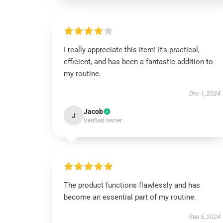
I really appreciate this item! It's practical,
efficient, and has been a fantastic addition to
my routine.
Dec 1, 2024
Jacob
J
Verified owner
The product functions flawlessly and has
become an essential part of my routine.
Sep 5, 2024