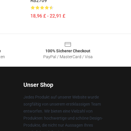
RB2709
18,96 £ - 22,91 £
e
100% Sicherer Checkout
ten
PayPal / MasterCard / Visa
Unser Shop
Jedes Produkt auf unserer Website wurde
sorgfältig von unserem erstklassigen Team
entworfen. Wir bieten eine Vielzahl von
Produkten: hochwertige und schöne Design-
Produkte, die nicht nur Aussagen Ihres