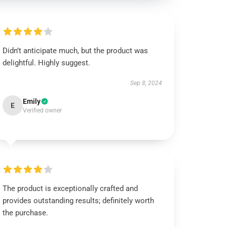
Didn’t anticipate much, but the product was
delightful. Highly suggest.
Sep 8, 2024
Emily
E
Verified owner
The product is exceptionally crafted and
provides outstanding results; definitely worth
the purchase.