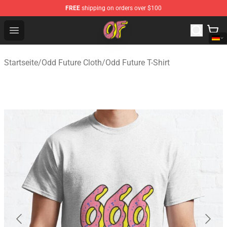
FREE
shipping on orders over $100
Odd Future Shop - Official Odd Future Merchandise Store
Open menu
Startseite
/
Odd Future Cloth
/
Odd Future T-Shirt