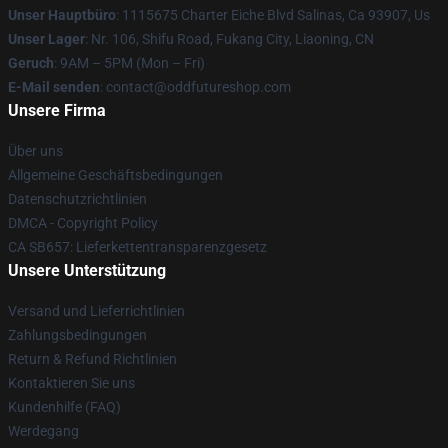
Unser Hauptbüro
: 1115675 Charter Eiche Blvd Salinas, Ca 93907, Us
Unser Lager
: Nr. 106, Shifu Road, Fukang City, Liaoning, CN
Geruch
: 9AM – 5PM (Mon – Fri)
E-Mail senden
: contact@oddfutureshop.com
Unsere Firma
Über uns
Allgemeine Geschäftsbedingungen
Datenschutzrichtlinien
DMCA - Copyright Policy
CA SB657: Lieferkettentransparenzgesetz
Unsere Unterstützung
Versand und Lieferrichtlinien
Zahlungsbedingungen
Return & Refund Richtlinien
Kontaktieren Sie uns
Kundenhilfe (FAQ)
Werdegang