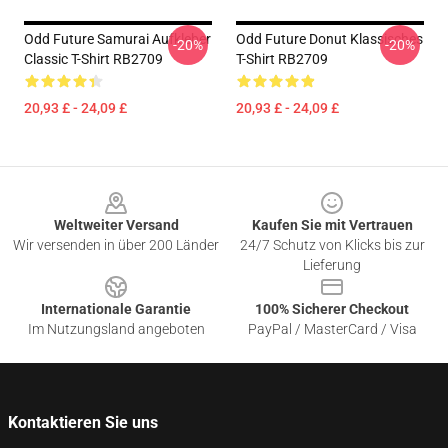
Odd Future Samurai Aufkleber
Odd Future Donut Klassisches
-20%
-20%
Classic T-Shirt RB2709
T-Shirt RB2709
20,93 £ - 24,09 £
20,93 £ - 24,09 £
Footer
Weltweiter Versand
Kaufen Sie mit Vertrauen
Wir versenden in über 200 Länder
24/7 Schutz von Klicks bis zur
Lieferung
Internationale Garantie
100% Sicherer Checkout
Im Nutzungsland angeboten
PayPal / MasterCard / Visa
Kontaktieren Sie uns