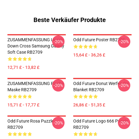
Beste Verkäufer Produkte
ZUSAMMENFASSUNG Upside
Odd Future Poster RB2709
-20%
-20%
Down Cross Samsung Galaxy
Soft Case RB2709
15,64 £ - 36,26 £
12,71 £ - 13,82 £
ZUSAMMENFASSUNG Flache
Odd Future Donut Werfen Sie
-20%
-20%
Maske RB2709
Blanket RB2709
15,71 £ - 17,77 £
26,86 £ - 51,35 £
Odd Future Rosa Puzzle
Odd Future Logo 666 Puzzle
-20%
-20%
RB2709
RB2709