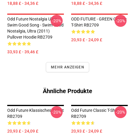
18,88 £ - 34,36 £
18,88 £ - 34,36 £
Odd Future Nostalgia Ultra -
ODD FUTURE - GREEN Classic
-20%
-20%
Swim Good Song - Swim Good
T-Shirt RB2709
Nostalgia, Ultra (2011)
Pullover Hoodie RB2709
20,93 £ - 24,09 £
33,93 £ - 39,46 £
MEHR ANZEIGEN
Ähnliche Produkte
Odd Future Klassisches T-Shirt
Odd Future Classic T-Shirt
-20%
-20%
RB2709
RB2709
20,93 £ - 24,09 £
20,93 £ - 24,09 £