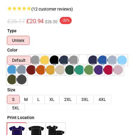
(12 customer reviews)
£26.17
£20.94
-20%
$26.50
Type
Unisex
Color
Default
Size
S
M
L
XL
2XL
3XL
4XL
5XL
Print Location