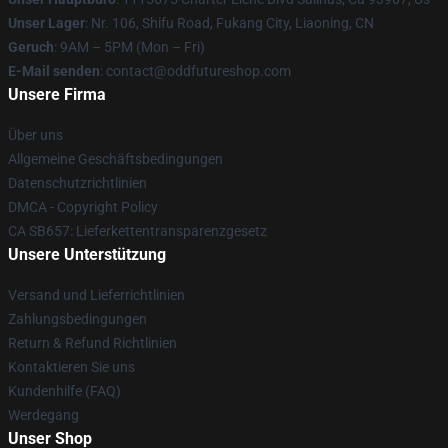
Unser Lager
: Nr. 106, Shifu Road, Fukang City, Liaoning, CN
Geruch
: 9AM – 5PM (Mon – Fri)
E-Mail senden
: contact@oddfutureshop.com
Unsere Firma
Über uns
Allgemeine Geschäftsbedingungen
Datenschutzrichtlinien
DMCA - Copyright Policy
CA SB657: Lieferkettentransparenzgesetz
Unsere Unterstützung
Versand und Lieferrichtlinien
Zahlungsbedingungen
Return & Refund Richtlinien
Kontaktieren Sie uns
Kundenhilfe (FAQ)
Werdegang
Unser Shop