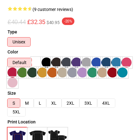
(9 customer reviews)
£40.44
£32.35
-20%
$40.95
Type
Unisex
Color
Default
Size
S
M
L
XL
2XL
3XL
4XL
5XL
Print Location