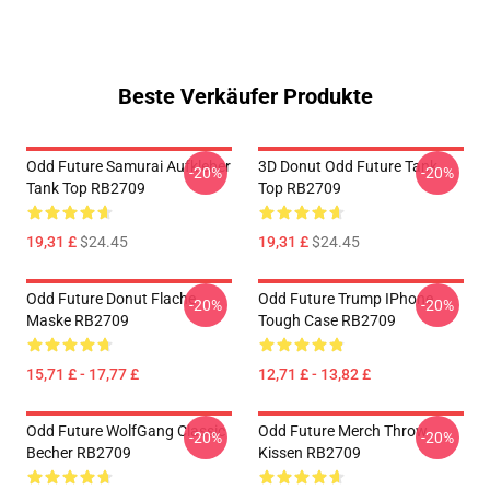
Beste Verkäufer Produkte
Odd Future Samurai Aufkleber
3D Donut Odd Future Tank
-20%
-20%
Tank Top RB2709
Top RB2709
19,31 £
$24.45
19,31 £
$24.45
Odd Future Donut Flache
Odd Future Trump IPhone
-20%
-20%
Maske RB2709
Tough Case RB2709
15,71 £ - 17,77 £
12,71 £ - 13,82 £
Odd Future WolfGang Classic
Odd Future Merch Throw
-20%
-20%
Becher RB2709
Kissen RB2709