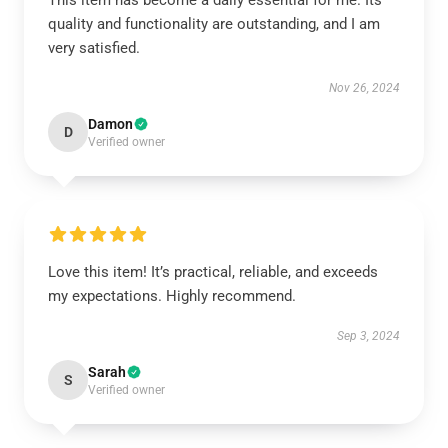
This item has become a daily essential for me. Its
quality and functionality are outstanding, and I am
very satisfied.
Nov 26, 2024
Damon
D
Verified owner
Love this item! It’s practical, reliable, and exceeds
my expectations. Highly recommend.
Sep 3, 2024
Sarah
S
Verified owner