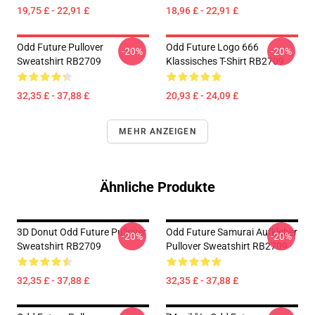
19,75 £ - 22,91 £
18,96 £ - 22,91 £
Odd Future Pullover
Odd Future Logo 666
-20%
-20%
Sweatshirt RB2709
Klassisches T-Shirt RB2709
32,35 £ - 37,88 £
20,93 £ - 24,09 £
MEHR ANZEIGEN
Ähnliche Produkte
3D Donut Odd Future Pullover
Odd Future Samurai Aufkleber
-20%
-20%
Sweatshirt RB2709
Pullover Sweatshirt RB2709
32,35 £ - 37,88 £
32,35 £ - 37,88 £