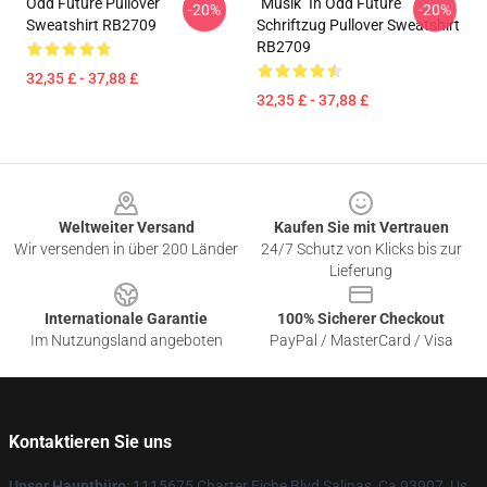
Odd Future Pullover
"Musik" In Odd Future
-20%
-20%
Sweatshirt RB2709
Schriftzug Pullover Sweatshirt
RB2709
32,35 £ - 37,88 £
32,35 £ - 37,88 £
Footer
Weltweiter Versand
Kaufen Sie mit Vertrauen
Wir versenden in über 200 Länder
24/7 Schutz von Klicks bis zur
Lieferung
Internationale Garantie
100% Sicherer Checkout
Im Nutzungsland angeboten
PayPal / MasterCard / Visa
Kontaktieren Sie uns
Unser Hauptbüro
: 1115675 Charter Eiche Blvd Salinas, Ca 93907, Us