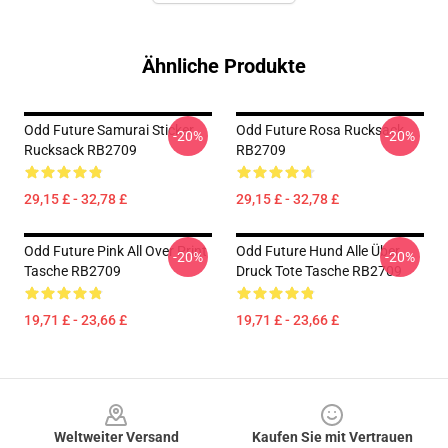
Ähnliche Produkte
Odd Future Samurai Sticker
Odd Future Rosa Rucksack
-20%
-20%
Rucksack RB2709
RB2709
29,15 £ - 32,78 £
29,15 £ - 32,78 £
Odd Future Pink All Over Print
Odd Future Hund Alle Über
-20%
-20%
Tasche RB2709
Druck Tote Tasche RB2709
19,71 £ - 23,66 £
19,71 £ - 23,66 £
Footer
Weltweiter Versand
Kaufen Sie mit Vertrauen