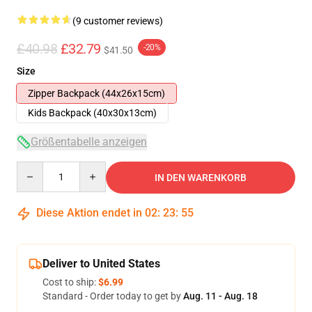
(9 customer reviews)
£40.98
£32.79
-20%
$41.50
Size
Zipper Backpack (44x26x15cm)
Kids Backpack (40x30x13cm)
Größentabelle anzeigen
Quantity
IN DEN WARENKORB
Diese Aktion endet in
02
:
23
:
54
Deliver to United States
Cost to ship:
$6.99
Standard - Order today to get by
Aug. 11 - Aug. 18