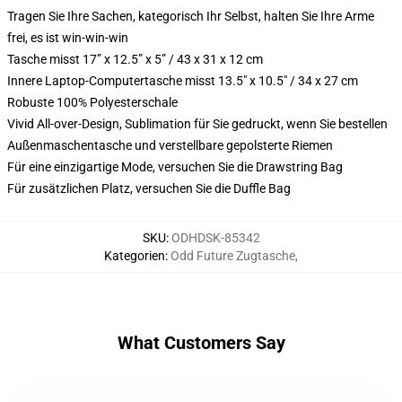
Tragen Sie Ihre Sachen, kategorisch Ihr Selbst, halten Sie Ihre Arme
frei, es ist win-win-win
Tasche misst 17” x 12.5” x 5” / 43 x 31 x 12 cm
Innere Laptop-Computertasche misst 13.5" x 10.5" / 34 x 27 cm
Robuste 100% Polyesterschale
Vivid All-over-Design, Sublimation für Sie gedruckt, wenn Sie bestellen
Außenmaschentasche und verstellbare gepolsterte Riemen
Für eine einzigartige Mode, versuchen Sie die Drawstring Bag
Für zusätzlichen Platz, versuchen Sie die Duffle Bag
SKU
:
ODHDSK-85342
Kategorien
:
Odd Future Zugtasche
,
What Customers Say