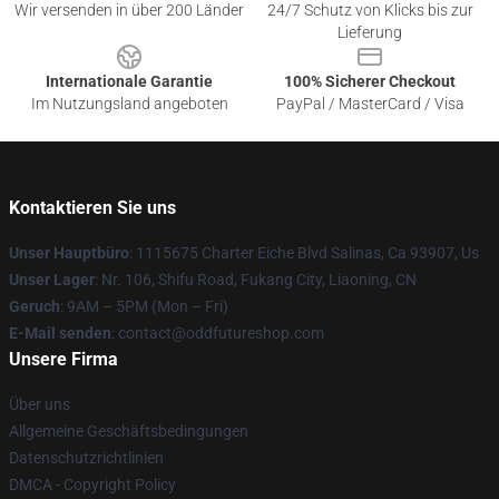
Wir versenden in über 200 Länder
24/7 Schutz von Klicks bis zur
Lieferung
Internationale Garantie
100% Sicherer Checkout
Im Nutzungsland angeboten
PayPal / MasterCard / Visa
Kontaktieren Sie uns
Unser Hauptbüro
: 1115675 Charter Eiche Blvd Salinas, Ca 93907, Us
Unser Lager
: Nr. 106, Shifu Road, Fukang City, Liaoning, CN
Geruch
: 9AM – 5PM (Mon – Fri)
E-Mail senden
: contact@oddfutureshop.com
Unsere Firma
Über uns
Allgemeine Geschäftsbedingungen
Datenschutzrichtlinien
DMCA - Copyright Policy