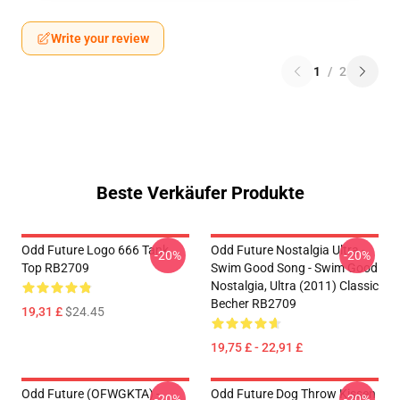
Write your review
1
/
2
Beste Verkäufer Produkte
Odd Future Logo 666 Tank
Odd Future Nostalgia Ultra -
-20%
-20%
Top RB2709
Swim Good Song - Swim Good
Nostalgia, Ultra (2011) Classic
Becher RB2709
19,31 £
$24.45
19,75 £ - 22,91 £
Odd Future (OFWGKTA) -
Odd Future Dog Throw Kissen
-20%
-20%