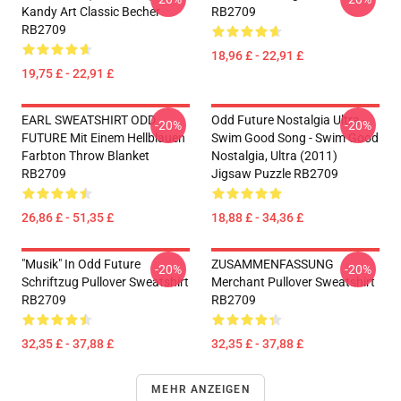
Kandy Art Classic Becher
RB2709
RB2709
18,96 £ - 22,91 £
19,75 £ - 22,91 £
EARL SWEATSHIRT ODD
Odd Future Nostalgia Ultra -
-20%
-20%
FUTURE Mit Einem Hellblauen
Swim Good Song - Swim Good
Farbton Throw Blanket
Nostalgia, Ultra (2011)
RB2709
Jigsaw Puzzle RB2709
26,86 £ - 51,35 £
18,88 £ - 34,36 £
"Musik" In Odd Future
ZUSAMMENFASSUNG
-20%
-20%
Schriftzug Pullover Sweatshirt
Merchant Pullover Sweatshirt
RB2709
RB2709
32,35 £ - 37,88 £
32,35 £ - 37,88 £
MEHR ANZEIGEN