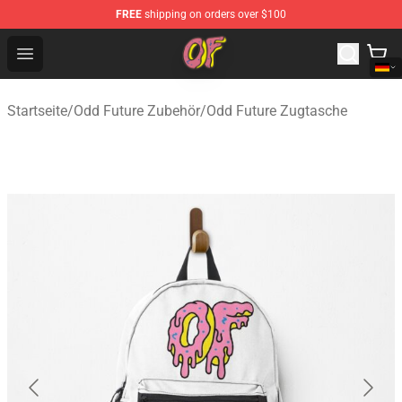
FREE
shipping on orders over $100
Odd Future Shop - Official Odd Future Merchandise Store
Open menu
Startseite
/
Odd Future Zubehör
/
Odd Future Zugtasche