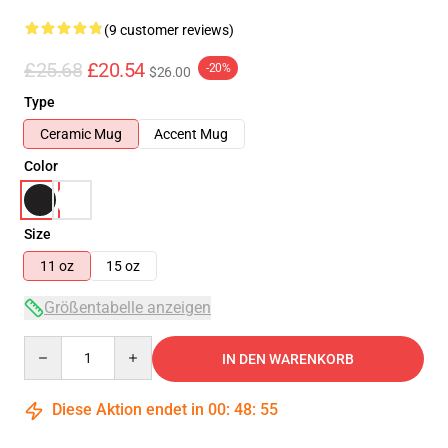
(9 customer reviews)
£25.68
£20.54
-20%
$26.00
Type
Ceramic Mug
Accent Mug
Color
Size
11 oz
15 oz
Größentabelle anzeigen
Quantity
IN DEN WARENKORB
Diese Aktion endet in
00
:
48
:
54