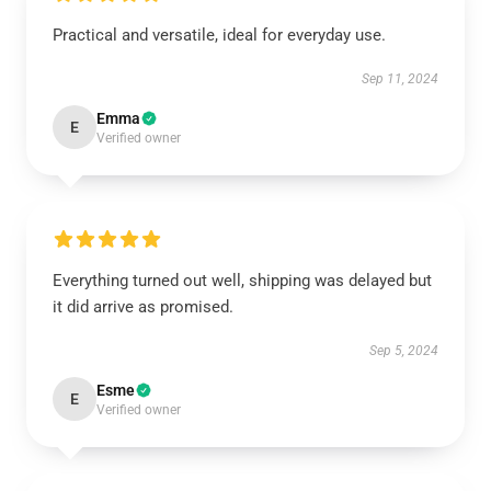
Practical and versatile, ideal for everyday use.
Sep 11, 2024
Emma
E
Verified owner
Everything turned out well, shipping was delayed but
it did arrive as promised.
Sep 5, 2024
Esme
E
Verified owner