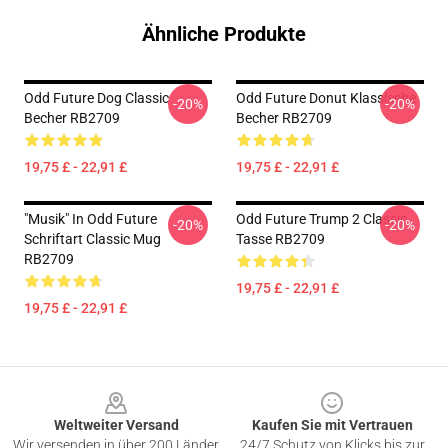
Ähnliche Produkte
Odd Future Dog Classic
Odd Future Donut Klassische
-20%
-20%
Becher RB2709
Becher RB2709
19,75 £ - 22,91 £
19,75 £ - 22,91 £
"Musik" In Odd Future
Odd Future Trump 2 Classic
-20%
-20%
Schriftart Classic Mug
Tasse RB2709
RB2709
19,75 £ - 22,91 £
19,75 £ - 22,91 £
Footer
Weltweiter Versand
Kaufen Sie mit Vertrauen
Wir versenden in über 200 Länder
24/7 Schutz von Klicks bis zur