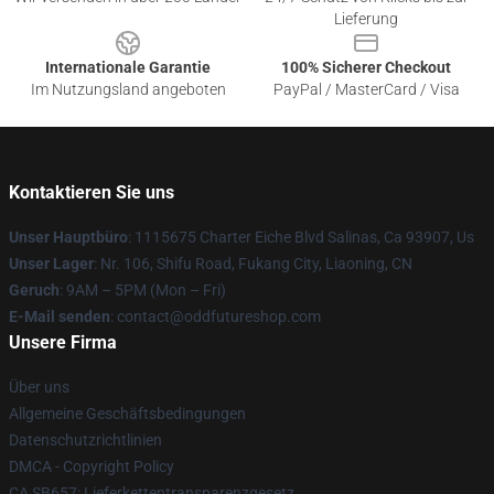
Lieferung
Internationale Garantie
100% Sicherer Checkout
Im Nutzungsland angeboten
PayPal / MasterCard / Visa
Kontaktieren Sie uns
Unser Hauptbüro
: 1115675 Charter Eiche Blvd Salinas, Ca 93907, Us
Unser Lager
: Nr. 106, Shifu Road, Fukang City, Liaoning, CN
Geruch
: 9AM – 5PM (Mon – Fri)
E-Mail senden
: contact@oddfutureshop.com
Unsere Firma
Über uns
Allgemeine Geschäftsbedingungen
Datenschutzrichtlinien
DMCA - Copyright Policy
CA SB657: Lieferkettentransparenzgesetz