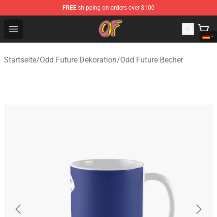
FREE
shipping on orders over $100
Odd Future Shop - Official Odd Future Merchandise Store
Open menu
Startseite
/
Odd Future Dekoration
/
Odd Future Becher