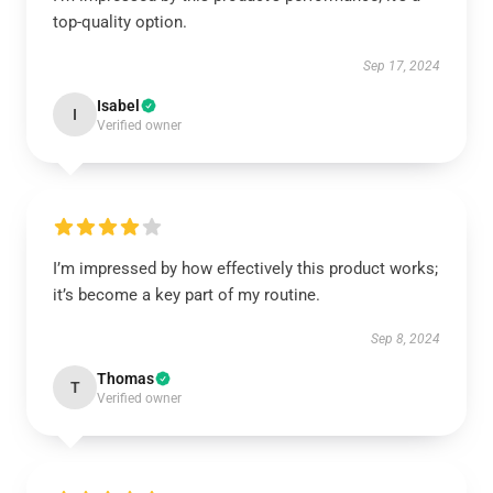
top-quality option.
Sep 17, 2024
Isabel
I
Verified owner
I’m impressed by how effectively this product works;
it’s become a key part of my routine.
Sep 8, 2024
Thomas
T
Verified owner