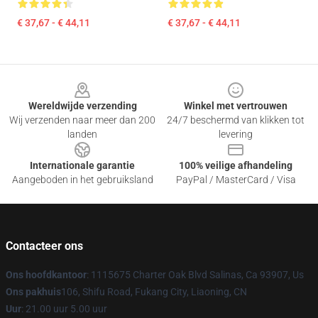
€ 37,67 - € 44,11
€ 37,67 - € 44,11
Footer
Wereldwijde verzending
Winkel met vertrouwen
Wij verzenden naar meer dan 200
24/7 beschermd van klikken tot
landen
levering
Internationale garantie
100% veilige afhandeling
Aangeboden in het gebruiksland
PayPal / MasterCard / Visa
Contacteer ons
Ons hoofdkantoor
: 1115675 Charter Oak Blvd Salinas, Ca 93907, Us
Ons pakhuis
106, Shifu Road, Fukang City, Liaoning, CN
Uur
: 21.00 uur 5.00 uur