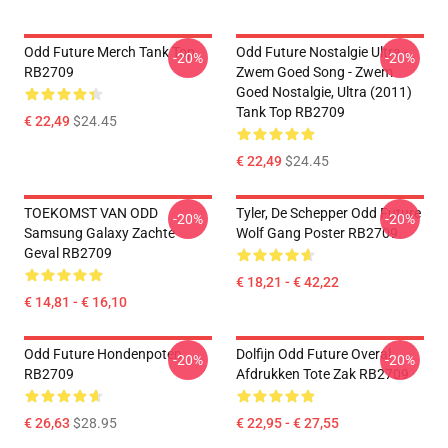
Odd Future Merch Tank Top
Odd Future Nostalgie Ultra -
-20%
-20%
RB2709
Zwem Goed Song - Zwem
Goed Nostalgie, Ultra (2011)
Tank Top RB2709
€ 22,49
$24.45
€ 22,49
$24.45
TOEKOMST VAN ODD
Tyler, De Schepper Odd Future
-20%
-20%
Samsung Galaxy Zachte
Wolf Gang Poster RB2709
Geval RB2709
€ 18,21 - € 42,22
€ 14,81 - € 16,10
Odd Future Hondenpoten
Dolfijn Odd Future Overal
-20%
-20%
RB2709
Afdrukken Tote Zak RB2709
€ 26,63
$28.95
€ 22,95 - € 27,55