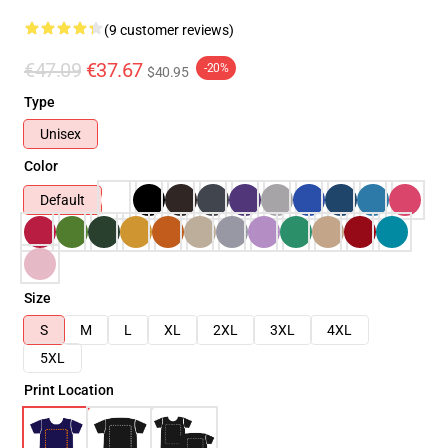
(9 customer reviews)
€47.09
€37.67
-20%
$40.95
Type
Unisex
Color
Default
Size
S
M
L
XL
2XL
3XL
4XL
5XL
Print Location