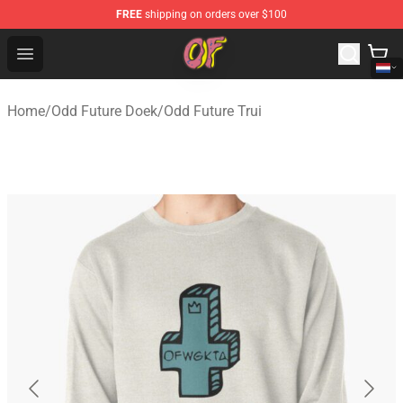
FREE
shipping on orders over $100
Odd Future Shop - Official Odd Future Merchandise Store
Open menu
Home
/
Odd Future Doek
/
Odd Future Trui