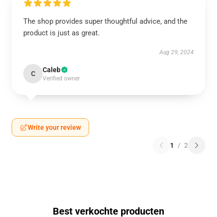
The shop provides super thoughtful advice, and the
product is just as great.
Aug 29, 2024
Caleb
C
Verified owner
Write your review
1
/
2
Best verkochte producten