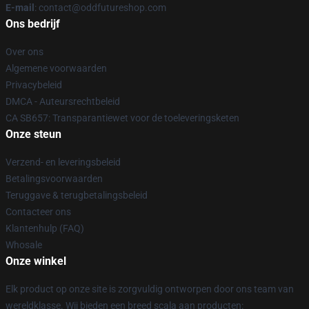
E-mail
: contact@oddfutureshop.com
Ons bedrijf
Over ons
Algemene voorwaarden
Privacybeleid
DMCA - Auteursrechtbeleid
CA SB657: Transparantiewet voor de toeleveringsketen
Onze steun
Verzend- en leveringsbeleid
Betalingsvoorwaarden
Teruggave & terugbetalingsbeleid
Contacteer ons
Klantenhulp (FAQ)
Whosale
Onze winkel
Elk product op onze site is zorgvuldig ontworpen door ons team van
wereldklasse. Wij bieden een breed scala aan producten: