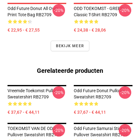
Odd Future Donut All Over
ODD TOEKOMST - GREEN
-20%
-20%
Print Tote Bag RB2709
Classic T-Shirt RB2709
€ 22,95 - € 27,55
€ 24,38 - € 28,06
BEKIJK MEER
Gerelateerde producten
Vreemde Toekomst Pullover
Odd Future Donut Pullover
-20%
-20%
Sweatershirt RB2709
Sweatshirt RB2709
€ 37,67 - € 44,11
€ 37,67 - € 44,11
TOEKOMST VAN DE ODD
Odd Future Samurai Sticker
-20%
-20%
Pullover Sweatshirt RB2709
Pullover Sweatshirt RB2709