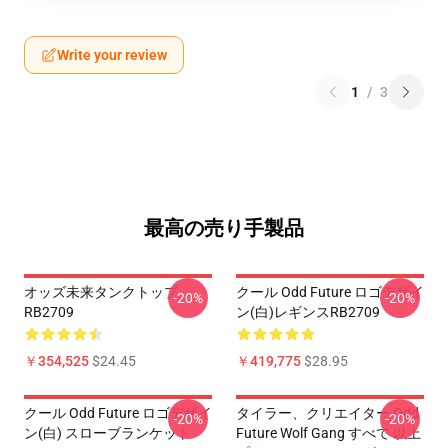
Write your review
1
/
3
最高の売り手製品
オッズ未来タンクトップ
クール Odd Future ロゴデザイ
-20%
-20%
RB2709
ン(白)レギンスRB2709
￥354,525
$24.45
￥419,775
$28.95
クール Odd Future ロゴデザイ
タイラー、クリエイター Odd
-20%
-20%
ン(白) スローブランケット
Future Wolf Gang すべて 以上