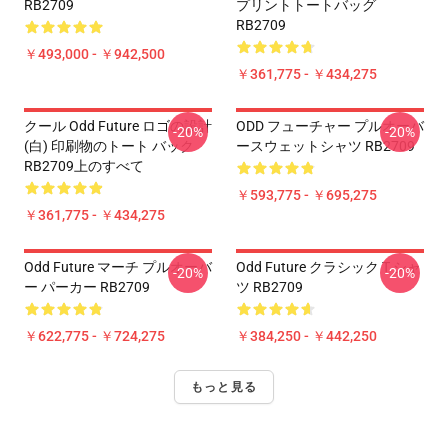
RB2709
プリントトートバッグ
RB2709
￥493,000 - ￥942,500
￥361,775 - ￥434,275
クール Odd Future ロゴの設計
ODD フューチャー プルオーバ
-20%
-20%
(白) 印刷物のトート バック
ースウェットシャツ RB2709
RB2709上のすべて
￥593,775 - ￥695,275
￥361,775 - ￥434,275
Odd Future マーチ プルオーバ
Odd Future クラシック T シャ
-20%
-20%
ー パーカー RB2709
ツ RB2709
￥622,775 - ￥724,275
￥384,250 - ￥442,250
もっと見る