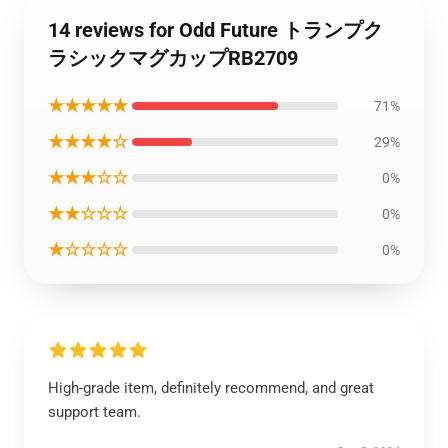
14 reviews for Odd Future トランプク
ラシックマグカップRB2709
★★★★★
71%
★★★★☆
29%
★★★☆☆
0%
★★☆☆☆
0%
★☆☆☆☆
0%
High-grade item, definitely recommend, and great
support team.