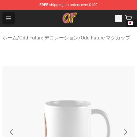
FREE
shipping on orders over $100
Odd Future Shop - Official Odd Future Merchandise Store
Open menu
ホーム
/
Odd Future デコレーション
/
Odd Future マグカップ