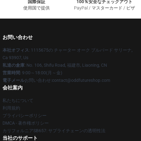
国際保証
100％安全なチェックアウト
使用国で提供
PayPal / マスターカード / ビザ
お問い合わせ
本社オフィス
: 1115675の チャーター オーク ブルバード サリーナ,
Ca 93907, Us
私達の倉庫
: No. 106, Shifu Road, 福建市, Liaoning, CN
営業時間
: 9:00～18:00(月～金)
電子メール
お問い合わせ:contact@oddfutureshop.com
会社案内
私たちについて
利用規約
プライバシーポリシー
DMCA - 著作権ポリシー
カリフォルニアSB657: サプライチェーンの透明性法
当社のサポート