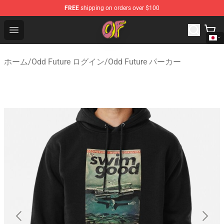
FREE
shipping on orders over $100
Odd Future Shop - Official Odd Future Merchandise Store
Open menu
ホーム
/
Odd Future ログイン
/
Odd Future パーカー