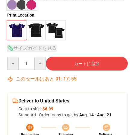
Print Location
サイズガイドを見る
Quantity
カートに追加
このセールはあと
01
:
17
:
54
Deliver to United States
Cost to ship:
$6.99
Standard - Order today to get by
Aug. 14 - Aug. 21
Production
Shipping
Delivered