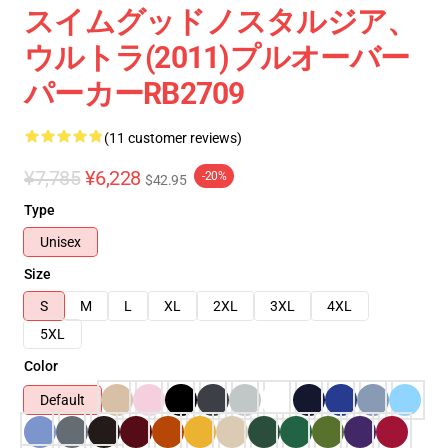
スイムグッドノスタルジア、
ウルトラ(2011)プルオーバー
パーカーRB2709
(11 customer reviews)
¥7,785
¥6,228
-20%
$42.95
Type
Unisex
Size
S
M
L
XL
2XL
3XL
4XL
5XL
Color
Default