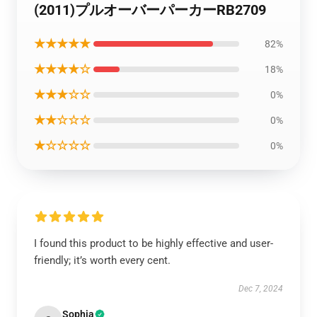
(2011)プルオーバーパーカーRB2709
★★★★★
82%
★★★★☆
18%
★★★☆☆
0%
★★☆☆☆
0%
★☆☆☆☆
0%
I found this product to be highly effective and user-
friendly; it’s worth every cent.
Dec 7, 2024
Sophia