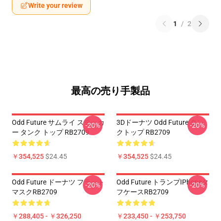
Write your review
1
/
2
最高の売り手製品
Odd Future サムライ ステッカ
3Dドーナツ Odd Future タン
-20%
-20%
ー タンク トップ RB2709
クトップ RB2709
￥354,525
$24.45
￥354,525
$24.45
Odd Future ドーナツ フラット
Odd Future トランプiPhoneタ
-20%
-20%
マスクRB2709
フケースRB2709
￥288,405 - ￥326,250
￥233,450 - ￥253,750