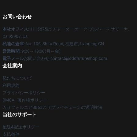
お問い合わせ
本社オフィス
: 1115675の チャーター オーク ブルバード サリーナ,
Ca 93907, Us
私達の倉庫
: No. 106, Shifu Road, 福建市, Liaoning, CN
営業時間
: 9:00～18:00(月～金)
電子メール
お問い合わせ:contact@oddfutureshop.com
会社案内
私たちについて
利用規約
プライバシーポリシー
DMCA - 著作権ポリシー
カリフォルニアSB657: サプライチェーンの透明性法
当社のサポート
配送&配送ポリシー
支払条件