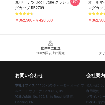
-20%
3Dドーナツ Odd Future クラシック マ
オールマイト
グカップ RB2709
マグカップ 
￥362,500 - ￥420,500
￥362,500
Footer
世界中に配送
200カ国以上に配送
クリ
お問い合わせ
会社案内
本社オフィス
: 1115675の チャーター オーク ブ
私たちにつ
ルバード サリーナ, Ca 93907, Us
利用規約
私達の倉庫
: No. 106, Shifu Road, 福建市,
プライバシ
Liaoning, CN
DMCA - 