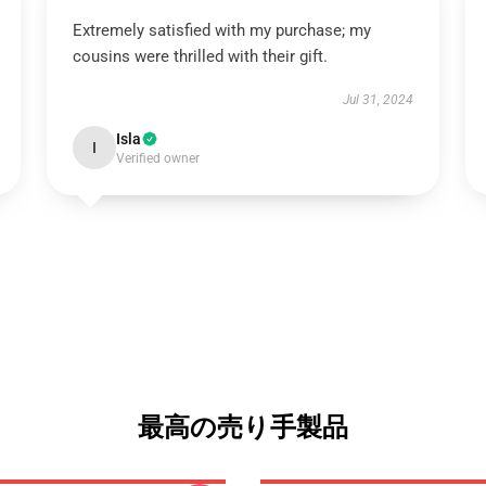
Extremely satisfied with my purchase; my
cousins were thrilled with their gift.
Jul 31, 2024
Isla
I
Verified owner
最高の売り手製品