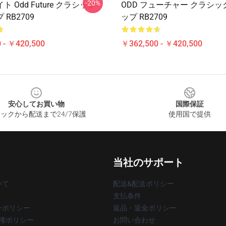
-20%
 Odd Future クラシック
ODD フューチャー クラシッ
RB2709
ップ RB2709
 - ￥420,500
￥362,500 - ￥420,500
安心してお買い物
国際保証
ックから配送まで24/7保護
使用国で提供
当社のサポート
いて
配送&配送ポリシー
支払条件
ーポリシー
返品・返金ポリシー
著作権ポリシー
お問い合わせ