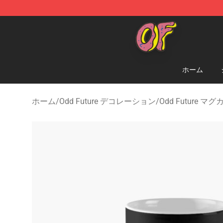
Odd Future Shop - Official Odd Future Merchandise Sto
ホーム
ホーム
/
Odd Future デコレーション
/
Odd Future マ