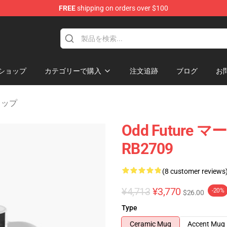
FREE
shipping on orders over $100
re
ショップ
カテゴリーで購入
注文追跡
ブログ
お
グカップ
Odd Futur
RB2709
(8 customer reviews
¥4,713
¥3,770
-20%
$26.00
Type
Ceramic Mug
Accent Mug