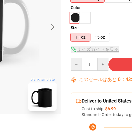
Color
Size
11 oz
15 oz
サイズガイドを見る
Quantity
このセールはあと
01
:
43
blank template
Deliver to United States
Cost to ship:
$6.99
Standard - Order today to g