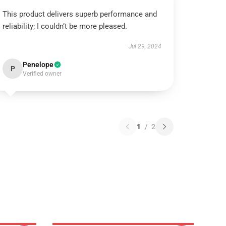
This product delivers superb performance and
reliability; I couldn’t be more pleased.
Jul 29, 2024
Penelope
P
Verified owner
1
/
2