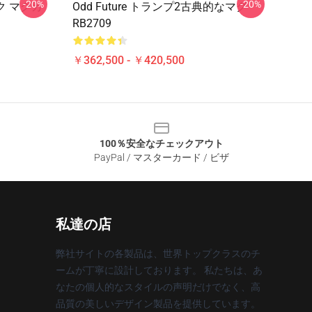
-20%
-20%
ク マグカ
Odd Future トランプ2古典的なマグ
RB2709
￥362,500 - ￥420,500
100％安全なチェックアウト
PayPal / マスターカード / ビザ
私達の店
弊社サイトの各製品は、世界トップクラスのチ
ームが丁寧に設計しております。 私たちは、あ
なたの個人的なスタイルの声明だけでなく、高
品質の美しいデザイン製品を提供しています。