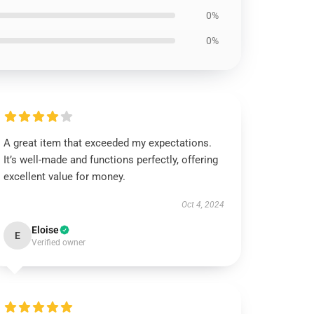
0%
0%
A great item that exceeded my expectations.
It’s well-made and functions perfectly, offering
excellent value for money.
Oct 4, 2024
Eloise
E
Verified owner