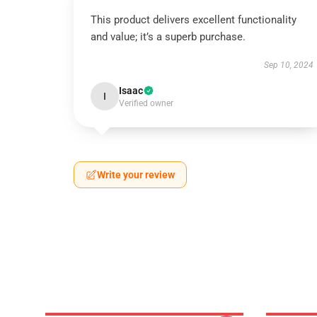
This product delivers excellent functionality
and value; it’s a superb purchase.
Sep 10, 2024
Isaac
I
Verified owner
Write your review