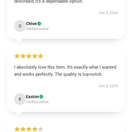
described; it’s a dependable option.
Dec 6, 2024
Chloe
C
Verified owner
I absolutely love this item. It’s exactly what I wanted
and works perfectly. The quality is top-notch.
Dec 2, 2024
Easton
E
Verified owner