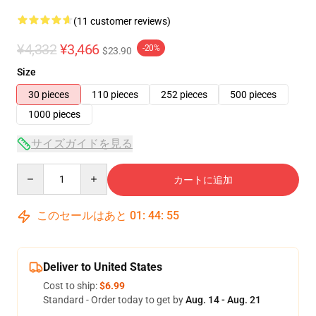
(11 customer reviews)
¥4,332
¥3,466
-20%
$23.90
Size
30 pieces
110 pieces
252 pieces
500 pieces
1000 pieces
サイズガイドを見る
Quantity
カートに追加
このセールはあと
01
:
44
:
54
Deliver to United States
Cost to ship:
$6.99
Standard - Order today to get by
Aug. 14 - Aug. 21