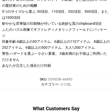
の愛好家のための報酬
5つのサイズから選ぶ: 30項目、110項目、252項目、500項目、また
は1000項目
鮮やかな昇華版の印刷物が付いている絶妙な質のchipboard項目
ふたのパズル画像でギフトレディメタリックフィールドにパッケー
ジ
対象年齢:4歳以上の30アイテム、6歳以上の110アイテム、8歳以上の
252アイテム、9歳以上の500アイテム、大人1,000アイテム
警告:ハザードを選ぶ— 小さい要素。 3歳未満のお子様はご利用いた
だけません
あなたが注文した場合だけ印刷
SKU
:
ODHDSK-46893
カテゴリー
:
その他
,
What Customers Say