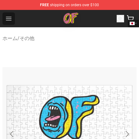
FREE
shipping on orders over $100
Odd Future Shop - Official Odd Future Merchandise Store
Open menu
ホーム
/
その他