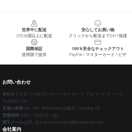
Footer
世界中に配送
安心してお買い物
200カ国以上に配送
クリックから配送まで24/7保護
国際保証
100％安全なチェックアウト
使用国で提供
PayPal / マスターカード / ビザ
お問い合わせ
本社オフィス
: 1115675の チャーター オーク ブルバード サリーナ,
Ca 93907, Us
私達の倉庫
: No. 106, Shifu Road, 福建市, Liaoning, CN
営業時間
: 9:00～18:00(月～金)
電子メール
お問い合わせ:contact@oddfutureshop.com
会社案内