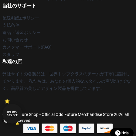
当社のサポート
配送&配送ポリシー
支払条件
返品・返金ポリシー
お問い合わせ
カスタマーサポート(FAQ)
スタッフ
私達の店
弊社サイトの各製品は、世界トップクラスのチームが丁寧に設計し
ております。 私たちは、あなたの個人的なスタイルの声明だけでな
く、高品質の美しいデザイン製品を提供しています。
UNLOCK
© Odd Future Shop - Official Odd Future Merchandise Store 2026 all
10% OFF
rights reserved
Help