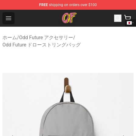
FREE
shipping on orders over $100
Odd Future Shop - Official Odd Future Merchandise Store
Open menu
ホーム
/
Odd Future アクセサリー
/
Odd Future ドローストリングバッグ