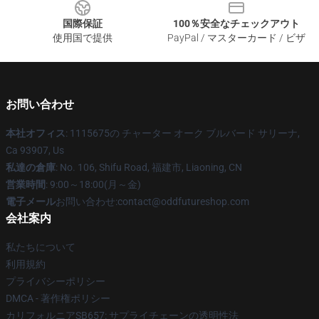
国際保証
100％安全なチェックアウト
使用国で提供
PayPal / マスターカード / ビザ
お問い合わせ
本社オフィス
: 1115675の チャーター オーク ブルバード サリーナ,
Ca 93907, Us
私達の倉庫
: No. 106, Shifu Road, 福建市, Liaoning, CN
営業時間
: 9:00～18:00(月～金)
電子メール
お問い合わせ:contact@oddfutureshop.com
会社案内
私たちについて
利用規約
プライバシーポリシー
DMCA - 著作権ポリシー
カリフォルニアSB657: サプライチェーンの透明性法