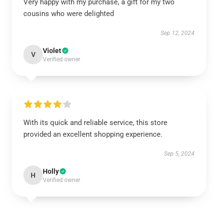
Very happy with my purchase, a gift for my two
cousins who were delighted
Sep 12, 2024
Violet
V
Verified owner
With its quick and reliable service, this store
provided an excellent shopping experience.
Sep 5, 2024
Holly
H
Verified owner