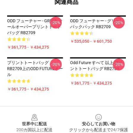
関連商品
ODD フューチャー - GREEN オ
ODD フューチャー - グリーン
-20%
-20%
ールオーバープリントトート
バックパック RB2709
バッグ RB2709
￥535,050 - ￥601,750
￥361,775 - ￥434,275
プリントトートバッグ
Odd Future すべて 以上 プリ
-20%
-20%
RB2709上のODD FUTUREオー
ントトートバッグ RB2709
ル
￥361,775 - ￥434,275
￥361,775 - ￥434,275
Footer
世界中に配送
安心してお買い物
200カ国以上に配送
クリックから配送まで24/7保護