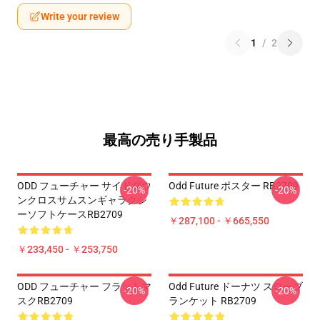
Write your review
1
/
2
最高の売り手製品
ODD フューチャー サイドダウ
Odd Future ポスター RB2709
-20%
-20%
ンクロスサムスンギャラクシ
ーソフトケースRB2709
￥287,100 - ￥665,550
￥233,450 - ￥253,750
ODD フューチャー フラットマ
Odd Future ドーナツ スローブ
-20%
-20%
スクRB2709
ランケット RB2709