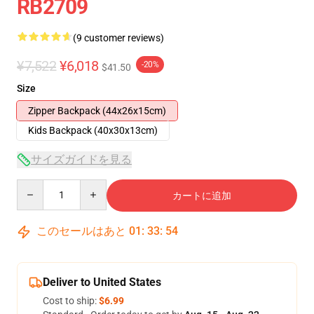
RB2709
(9 customer reviews)
¥7,522
¥6,018
-20%
$41.50
Size
Zipper Backpack (44x26x15cm)
Kids Backpack (40x30x13cm)
サイズガイドを見る
Quantity
カートに追加
このセールはあと
01
:
33
:
53
Deliver to United States
Cost to ship:
$6.99