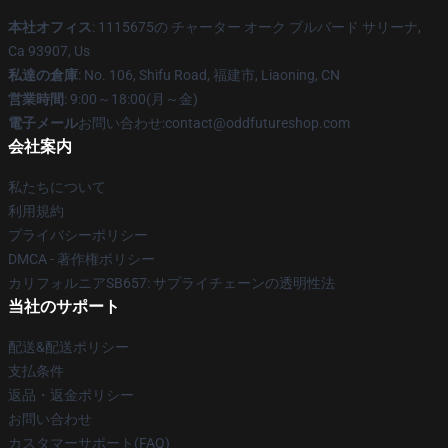
本社オフィス
: 1115675の チャーター オーク ブルバード サリーナ,
Ca 93907, Us
私達の倉庫
: No. 106, Shifu Road, 福建市, Liaoning, CN
営業時間
: 9:00～18:00(月～金)
電子メール
お問い合わせ:contact@oddfutureshop.com
会社案内
私たちについて
利用規約
プライバシーポリシー
DMCA - 著作権ポリシー
カリフォルニアSB657: サプライチェーンの透明性法
当社のサポート
配送&配送ポリシー
支払条件
返品・返金ポリシー
お問い合わせ
カスタマーサポート(FAQ)