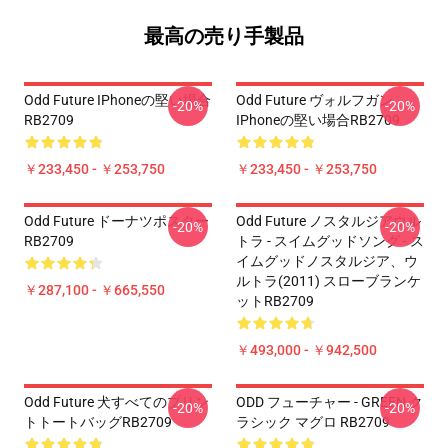
最高の売り手製品
Odd Future IPhoneの堅い場合
Odd Future ヴォルフガン
-20%
-20%
RB2709
IPhoneの堅い場合RB2709
￥233,450 - ￥253,750
￥233,450 - ￥253,750
Odd Future ドーナツポスター
Odd Future ノスタルジアウル
-20%
-20%
RB2709
トラ - スイムグッドソング - ス
イムグッドノスタルジア、ウ
ルトラ(2011) スローブランケ
￥287,100 - ￥665,550
ットRB2709
￥493,000 - ￥942,500
Odd Future 犬すべてのプリン
ODD フューチャー - GREEN ク
-20%
-20%
トトートバッグRB2709
ラシック マグロ RB2709