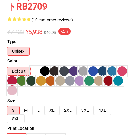
トRB2709
(10 customer reviews)
¥7,422
¥5,938
-20%
$40.95
Type
Unisex
Color
Default
Size
S
M
L
XL
2XL
3XL
4XL
5XL
Print Location