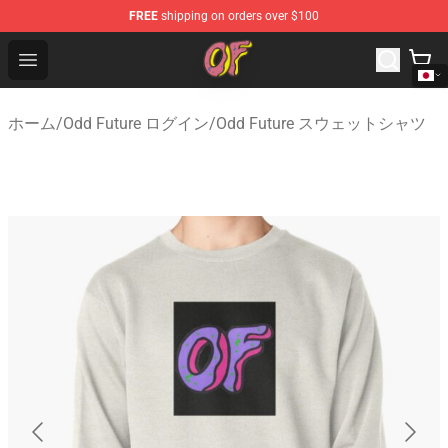
FREE
shipping on orders over $100
Odd Future Shop - Official Odd Future Merchandise Store
Open menu
ホーム
/
Odd Future ログイン
/
Odd Future スウェットシャツ