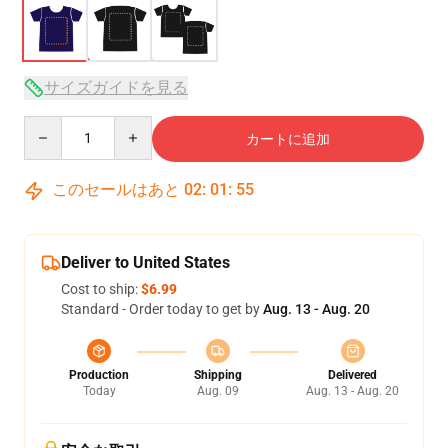
サイズガイドを見る
Quantity
カートに追加
このセールはあと
02
:
01
:
54
Deliver to United States
Cost to ship:
$6.99
Standard - Order today to get by
Aug. 13 - Aug. 20
Production
Shipping
Delivered
Today
Aug. 09
Aug. 13 - Aug. 20