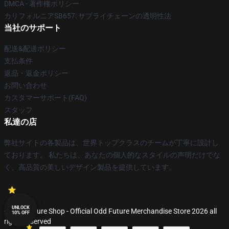
DMCA - 著作権ポリシー
カリフォルニアSB657: サプライチェーンの透明性法
当社のサポート
配送&配送ポリシー
支払条件
返品・返金ポリシー
お問い合わせ
カスタマーサポート(FAQ)
スタッフ
私達の店
弊社サイトの各製品は、世界トップクラスのチームが丁寧に設計し
ております。 私たちは、あなたの個人的なスタイルの声明だけでな
く、高品質の美しいデザイン製品を提供しています。
UNLOCK
© Odd Future Shop - Official Odd Future Merchandise Store 2026 all
10% OFF
rights reserved