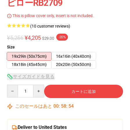
ピローRB2709
This is pillow cover only, insert is not included.
(10 customer reviews)
¥5,256
¥4,205
-20%
$29.00
Size
19x29in (50x75cm)
16x16in (40x40cm)
18x18in (45x45cm)
20x20in (50x50cm)
サイズガイドを見る
Quantity
カートに追加
このセールはあと
00
:
58
:
54
Deliver to United States