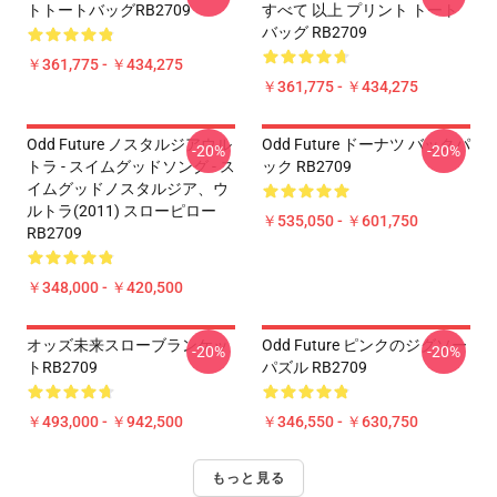
トトートバッグRB2709
すべて 以上 プリント トート
バッグ RB2709
￥361,775 - ￥434,275
￥361,775 - ￥434,275
Odd Future ノスタルジアウル
Odd Future ドーナツ バックパ
-20%
-20%
トラ - スイムグッドソング - ス
ック RB2709
イムグッドノスタルジア、ウ
ルトラ(2011) スローピロー
￥535,050 - ￥601,750
RB2709
￥348,000 - ￥420,500
オッズ未来スローブランケッ
Odd Future ピンクのジグソー
-20%
-20%
トRB2709
パズル RB2709
￥493,000 - ￥942,500
￥346,550 - ￥630,750
もっと見る