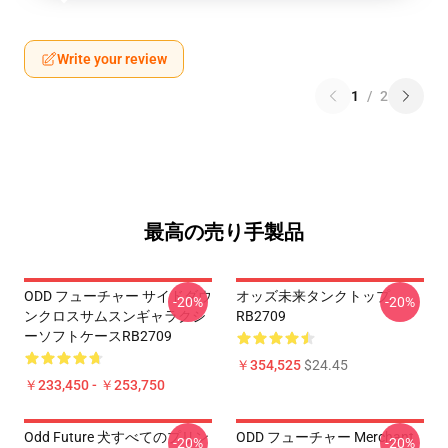
Write your review
1
/
2
最高の売り手製品
ODD フューチャー サイドダウ
オッズ未来タンクトップ
-20%
-20%
ンクロスサムスンギャラクシ
RB2709
ーソフトケースRB2709
￥354,525
$24.45
￥233,450 - ￥253,750
Odd Future 犬すべてのプリン
ODD フューチャー Merchant
-20%
-20%