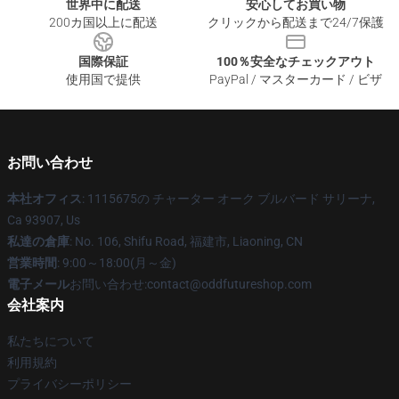
世界中に配送
安心してお買い物
200カ国以上に配送
クリックから配送まで24/7保護
国際保証
100％安全なチェックアウト
使用国で提供
PayPal / マスターカード / ビザ
お問い合わせ
本社オフィス
: 1115675の チャーター オーク ブルバード サリーナ,
Ca 93907, Us
私達の倉庫
: No. 106, Shifu Road, 福建市, Liaoning, CN
営業時間
: 9:00～18:00(月～金)
電子メール
お問い合わせ:contact@oddfutureshop.com
会社案内
私たちについて
利用規約
プライバシーポリシー