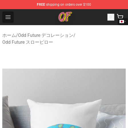
FREE
shipping on orders over $100
Odd Future Shop - Official Odd Future Merchandise Store
Open menu
ホーム
/
Odd Future デコレーション
/
Odd Future スローピロー