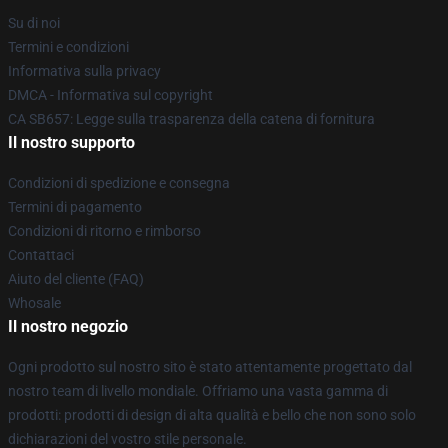
Su di noi
Termini e condizioni
Informativa sulla privacy
DMCA - Informativa sul copyright
CA SB657: Legge sulla trasparenza della catena di fornitura
Il nostro supporto
Condizioni di spedizione e consegna
Termini di pagamento
Condizioni di ritorno e rimborso
Contattaci
Aiuto del cliente (FAQ)
Whosale
Il nostro negozio
Ogni prodotto sul nostro sito è stato attentamente progettato dal
nostro team di livello mondiale. Offriamo una vasta gamma di
prodotti: prodotti di design di alta qualità e bello che non sono solo
dichiarazioni del vostro stile personale.