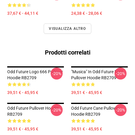
37,67 € - 44,11 €
24,38 € - 28,06 €
VISUALIZZA ALTRO
Prodotti correlati
Odd Future Logo 666 Pullover
"Musica" In Odd Future Font
-20%
-20%
Hoodie RB2709
Pullover Hoodie RB2709
39,51 € - 45,95 €
39,51 € - 45,95 €
Odd Future Pullover Hoodie
Odd Future Cane Pullover
-20%
-20%
RB2709
Hoodie RB2709
39,51 € - 45,95 €
39,51 € - 45,95 €