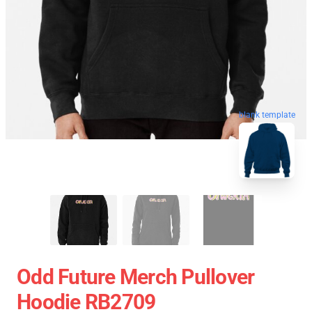
blank template
Odd Future Merch Pullover
Hoodie RB2709