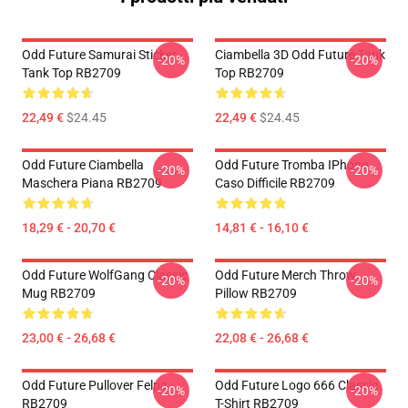
Odd Future Samurai Sticker
Ciambella 3D Odd Future Tank
-20%
-20%
Tank Top RB2709
Top RB2709
22,49 €
$24.45
22,49 €
$24.45
Odd Future Ciambella
Odd Future Tromba IPhone
-20%
-20%
Maschera Piana RB2709
Caso Difficile RB2709
18,29 € - 20,70 €
14,81 € - 16,10 €
Odd Future WolfGang Classic
Odd Future Merch Throw
-20%
-20%
Mug RB2709
Pillow RB2709
23,00 € - 26,68 €
22,08 € - 26,68 €
Odd Future Pullover Felpa
Odd Future Logo 666 Classic
-20%
-20%
RB2709
T-Shirt RB2709