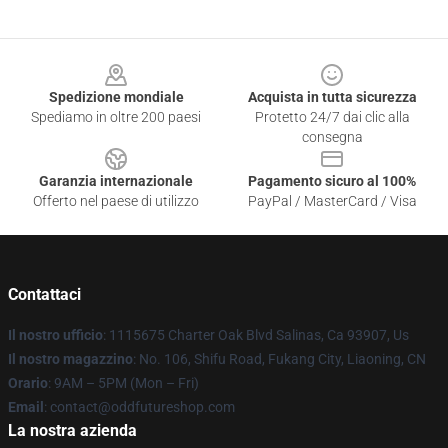
Footer
Spedizione mondiale
Acquista in tutta sicurezza
Spediamo in oltre 200 paesi
Protetto 24/7 dai clic alla
consegna
Garanzia internazionale
Pagamento sicuro al 100%
Offerto nel paese di utilizzo
PayPal / MasterCard / Visa
Contattaci
Il nostro ufficio
: 1115675 Charter Oak Blvd Salinas, Ca 93907, Us
Il nostro magazzino
: No. 106, Shifu Road, Fukang City, Liaoning, CN
Orario
: 9AM – 5PM (Mon – Fri)
Email
: contact@oddfutureshop.com
La nostra azienda