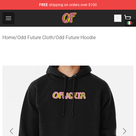
FREE
shipping on orders over $100
Odd Future Shop - Official Odd Future Merchandise Store
Open menu
Home
/
Odd Future Cloth
/
Odd Future Hoodie