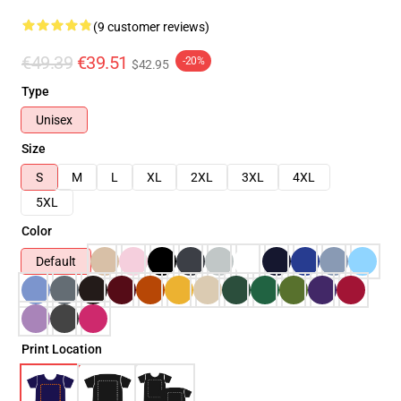
(9 customer reviews)
€49.39
€39.51
-20%
$42.95
Type
Unisex
Size
S
M
L
XL
2XL
3XL
4XL
5XL
Color
Default
Print Location