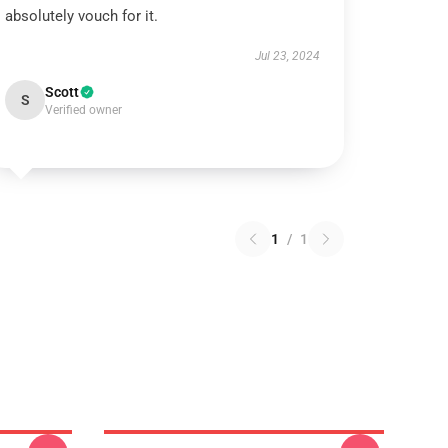
absolutely vouch for it.
Jul 23, 2024
Scott
S
Verified owner
1
/
1