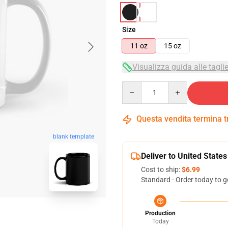
Size
11 oz
15 oz
Visualizza guida alle tagli
Quantity
Questa vendita termina 
blank template
Deliver to United States
Cost to ship:
$6.99
Standard - Order today to g
Production
Today