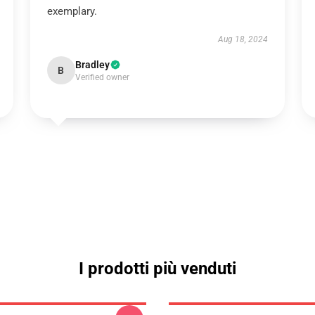
exemplary.
Aug 18, 2024
Bradley
B
Verified owner
I prodotti più venduti