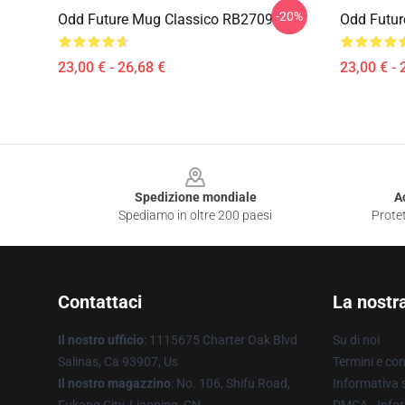
-20%
Odd Future Mug Classico RB2709
Odd Futur
23,00 € - 26,68 €
23,00 € - 
Footer
Spedizione mondiale
A
Spediamo in oltre 200 paesi
Protet
Contattaci
La nostr
Il nostro ufficio
: 1115675 Charter Oak Blvd
Su di noi
Salinas, Ca 93907, Us
Termini e con
Il nostro magazzino
: No. 106, Shifu Road,
Informativa s