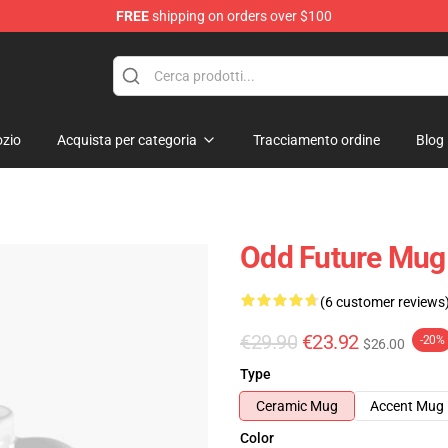
FREE
shipping on orders over $100
re
zio
Acquista per categoria
Tracciamento ordine
Blog
Odd Future Mug
(6 customer reviews
€29.90
€23.92
-20%
$26.00
Type
Ceramic Mug
Accent Mug
Color