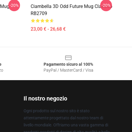
-20%
-20%
c Mug
Ciambella 3D Odd Future Mug Classico
RB2709
23,00 € - 26,68 €
e
Pagamento sicuro al 100%
zo
PayPal / MasterCard / Visa
Il nostro negozio
Ogni prodotto sul nostro sito è stato
attentamente progettato dal nostro team di
livello mondiale. Offriamo una vasta gamma di