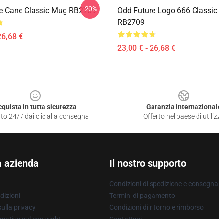
-20%
e Cane Classic Mug RB2709
Odd Future Logo 666 Classi
RB2709
26,68 €
23,00 € - 26,68 €
cquista in tutta sicurezza
Garanzia internazional
to 24/7 dai clic alla consegna
Offerto nel paese di utiliz
a azienda
Il nostro supporto
Condizioni di spedizione e consegna
dizioni
Termini di pagamento
ulla privacy
Condizioni di ritorno e rimborso