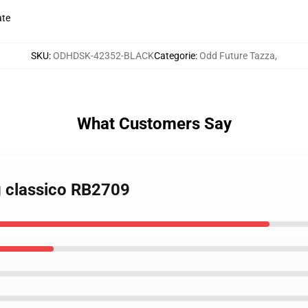
ate
SKU
:
ODHDSK-42352-BLACK
Categorie
:
Odd Future Tazza
,
What Customers Say
g classico RB2709