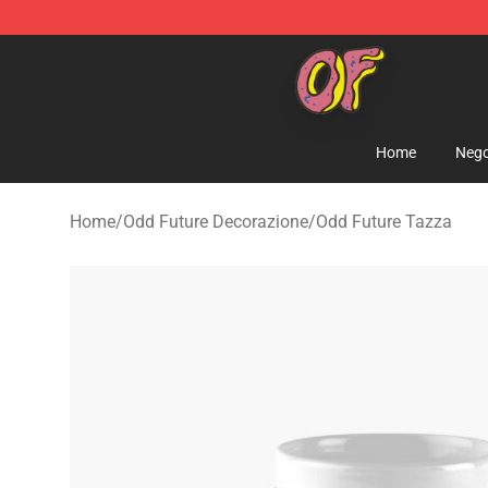
Odd Future Shop - Official Odd Future Merchandise Sto
Home
Nego
Home
/
Odd Future Decorazione
/
Odd Future Tazza