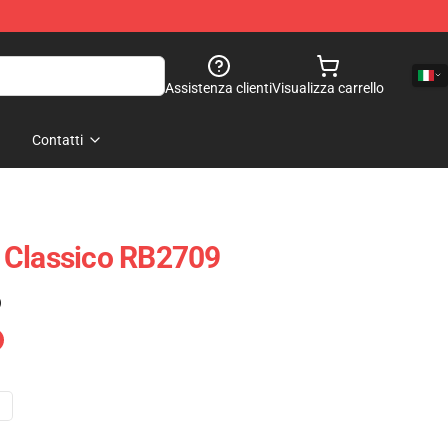
Assistenza clienti
Visualizza carrello
Contatti
 Classico RB2709
)