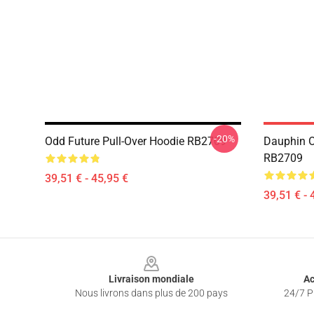
-20%
Odd Future Pull-Over Hoodie RB2709
Dauphin O
RB2709
39,51 € - 45,95 €
39,51 € - 
Footer
Livraison mondiale
Ac
Nous livrons dans plus de 200 pays
24/7 Pr