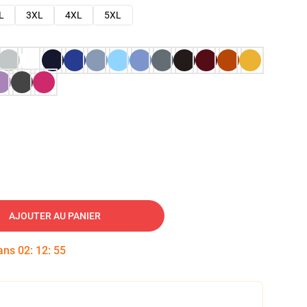
L
3XL
4XL
5XL
AJOUTER AU PANIER
dans
02
:
12
:
54