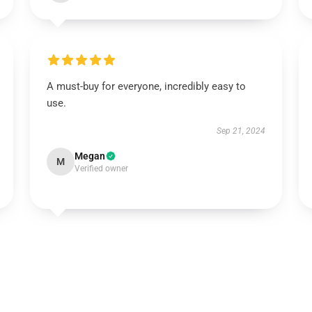
A must-buy for everyone, incredibly easy to
use.
Sep 21, 2024
Megan
M
Verified owner