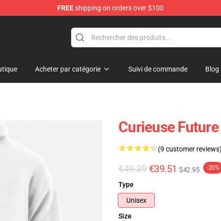
FREE
shipping on orders over $100
re
tique
Acheter par catégorie
Suivi de commande
Blog
Curieuse Future
(9 customer reviews
€49.39
€39.51
-20%
$42.95
Type
Unisex
Size