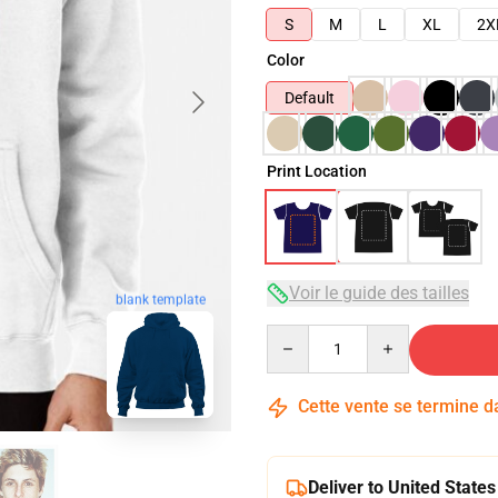
S
M
L
XL
2X
Color
Default
Print Location
Voir le guide des tailles
blank template
Quantity
Cette vente se termine 
Deliver to United States