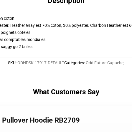
Description
en coton
ester. Heather Gray est 70% coton, 30% polyester. Charbon Heather est 
 poignets côtelés
ques comptables mondiales
saggy go 2 tailles
SKU
:
ODHDSK-17917-DEFAULT
Catégories
:
Odd Future Capuche
,
What Customers Say
re Pullover Hoodie RB2709