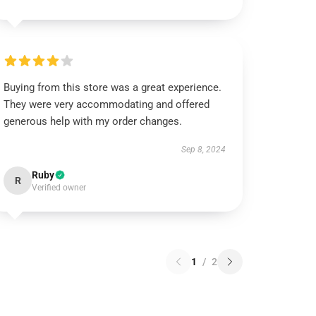
Buying from this store was a great experience.
They were very accommodating and offered
generous help with my order changes.
Sep 8, 2024
Ruby
R
Verified owner
1
/
2