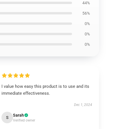
44%
56%
0%
0%
0%
I value how easy this product is to use and its
immediate effectiveness.
Dec 1, 2024
Sarah
S
Verified owner