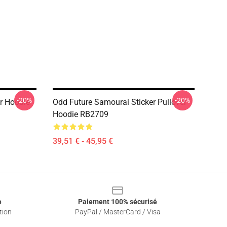
-20%
-20%
r Hoodie
Odd Future Samourai Sticker Pullover
Hoodie RB2709
39,51 € - 45,95 €
e
Paiement 100% sécurisé
tion
PayPal / MasterCard / Visa