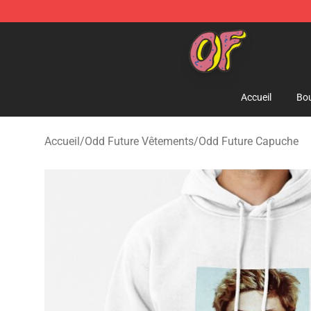
Odd Future Shop - Official Odd Future Merchandise Sto
Accueil
Bou
Accueil
/
Odd Future Vêtements
/
Odd Future Capuche