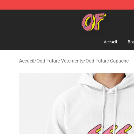
Odd Future Shop - Official Odd Future Merchandise Sto
Accueil
Bou
Accueil
/
Odd Future Vêtements
/
Odd Future Capuche