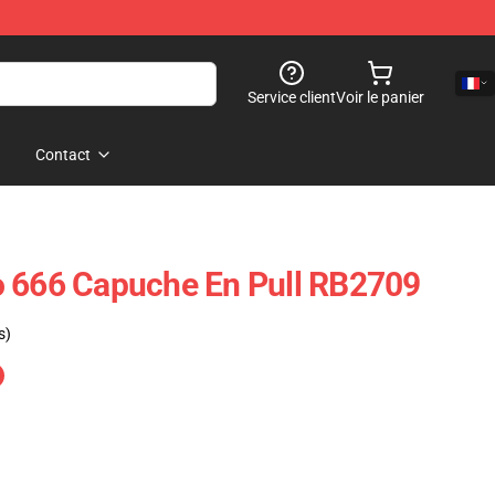
Service client
Voir le panier
Contact
o 666 Capuche En Pull RB2709
s)