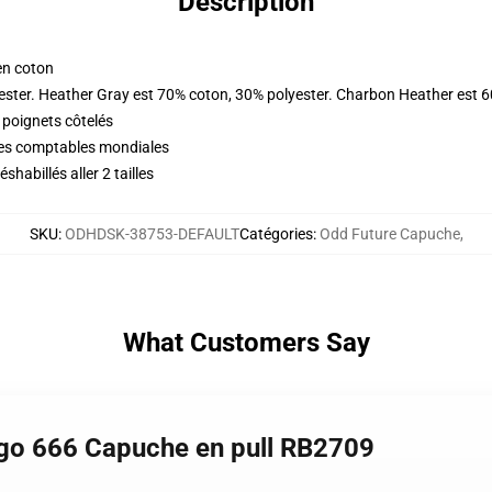
Description
en coton
ester. Heather Gray est 70% coton, 30% polyester. Charbon Heather est 
 poignets côtelés
ques comptables mondiales
abillés aller 2 tailles
SKU
:
ODHDSK-38753-DEFAULT
Catégories
:
Odd Future Capuche
,
What Customers Say
ogo 666 Capuche en pull RB2709