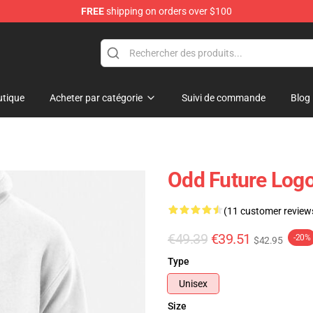
FREE
shipping on orders over $100
re
tique
Acheter par catégorie
Suivi de commande
Blog
Odd Future Log
(11 customer review
€49.39
€39.51
-20%
$42.95
Type
Unisex
Size