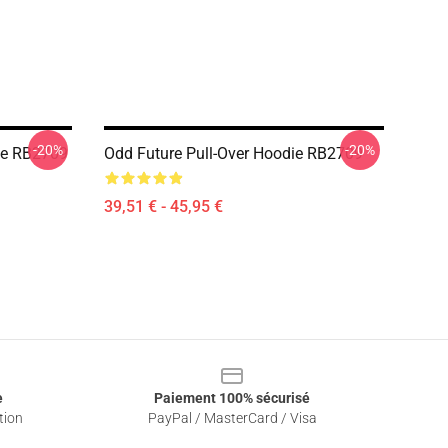
-20%
-20%
ie RB2709
Odd Future Pull-Over Hoodie RB2709
39,51 € - 45,95 €
e
Paiement 100% sécurisé
tion
PayPal / MasterCard / Visa