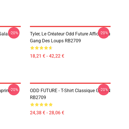
-20%
-20%
Galaxy
Tyler, Le Créateur Odd Future Affiche Du
Gang Des Loups RB2709
18,21 € - 42,22 €
-20%
-20%
mprimer
ODD FUTURE - T-Shirt Classique GREEN
RB2709
24,38 € - 28,06 €