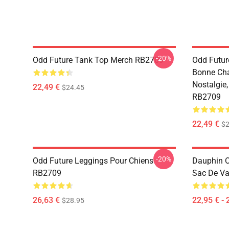
-20%
Odd Future Tank Top Merch RB2709
Odd Future
Bonne Cha
Nostalgie,
22,49 €
$24.45
RB2709
22,49 €
$2
-20%
Odd Future Leggings Pour Chiens
Dauphin O
RB2709
Sac De Va
26,63 €
22,95 € - 
$28.95