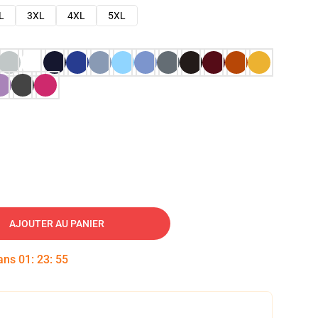
L
3XL
4XL
5XL
AJOUTER AU PANIER
dans
01
:
23
:
54