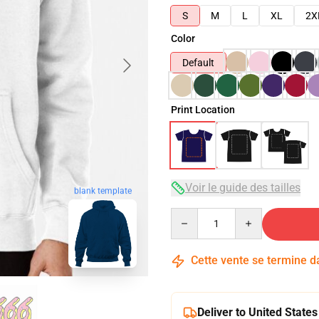
S
M
L
XL
2X
Color
Default
Print Location
Voir le guide des tailles
blank template
Quantity
Cette vente se termine 
Deliver to United States