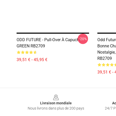
-20%
ODD FUTURE - Pull-Over À Capuche
Odd Future
GREEN RB2709
Bonne Ch
Nostalgie,
RB2709
39,51 € - 45,95 €
39,51 € - 
Footer
Livraison mondiale
Ac
Nous livrons dans plus de 200 pays
24/7 Pr