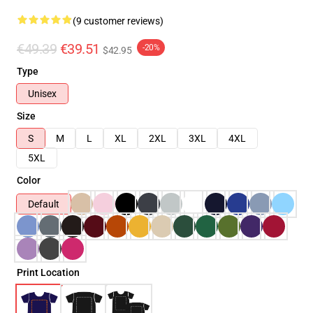
(9 customer reviews)
€49.39
€39.51
-20%
$42.95
Type
Unisex
Size
S
M
L
XL
2XL
3XL
4XL
5XL
Color
Default
Print Location