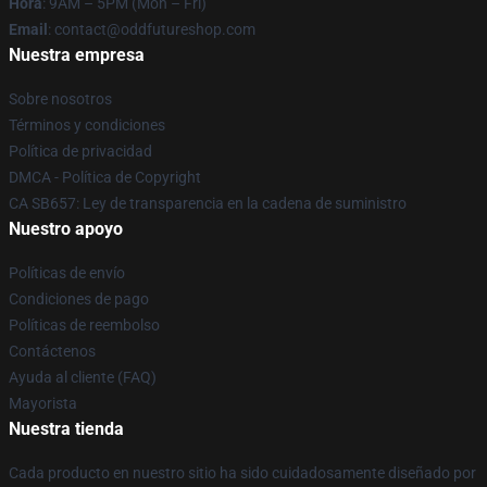
Hora
: 9AM – 5PM (Mon – Fri)
Email
: contact@oddfutureshop.com
Nuestra empresa
Sobre nosotros
Términos y condiciones
Política de privacidad
DMCA - Política de Copyright
CA SB657: Ley de transparencia en la cadena de suministro
Nuestro apoyo
Políticas de envío
Condiciones de pago
Políticas de reembolso
Contáctenos
Ayuda al cliente (FAQ)
Mayorista
Nuestra tienda
Cada producto en nuestro sitio ha sido cuidadosamente diseñado por