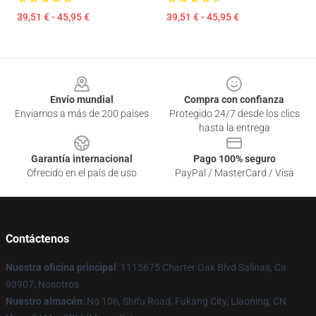
39,51 € - 45,95 €
39,51 € - 45,95 €
Footer
Envío mundial
Compra con confianza
Enviamos a más de 200 países
Protegido 24/7 desde los clics
hasta la entrega
Garantía internacional
Pago 100% seguro
Ofrecido en el país de uso
PayPal / MasterCard / Visa
Contáctenos
Nuestra oficina principal
: 1115675 Charter Oak Blvd Salinas, Ca
93907, Nosotros
Nuestro almacén
: No 106, Shifu Road, Fukang City, Liaoning, CN