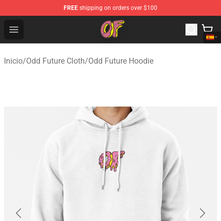
FREE
shipping on orders over $100
Odd Future Shop - Official Odd Future Merchandise Store
Open menu
Inicio
/
Odd Future Cloth
/
Odd Future Hoodie