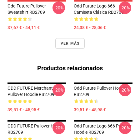
Odd Future Pullover
Odd Future Logo 666
-20%
-20%
Sweatshirt RB2709
Camiseta Clásica RB2709
37,67 € - 44,11 €
24,38 € - 28,06 €
VER MÁS
Productos relacionados
ODD FUTURE Merchant
Odd Future Pullover Hoodie
-20%
-20%
Pullover Hoodie RB2709
RB2709
39,51 € - 45,95 €
39,51 € - 45,95 €
ODD FUTURE Pullover Hoodie
Odd Future Logo 666 Pullover
-20%
-20%
RB2709
Hoodie RB2709