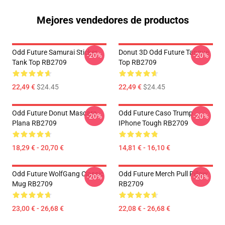
Mejores vendedores de productos
Odd Future Samurai Sticker
Donut 3D Odd Future Tanque
-20%
-20%
Tank Top RB2709
Top RB2709
22,49 €
$24.45
22,49 €
$24.45
Odd Future Donut Mascara
Odd Future Caso Trump
-20%
-20%
Plana RB2709
IPhone Tough RB2709
18,29 € - 20,70 €
14,81 € - 16,10 €
Odd Future WolfGang Classic
Odd Future Merch Pull Pillow
-20%
-20%
Mug RB2709
RB2709
23,00 € - 26,68 €
22,08 € - 26,68 €