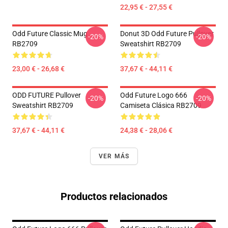
22,95 € - 27,55 €
Odd Future Classic Mug
Donut 3D Odd Future Pullover
-20%
-20%
RB2709
Sweatshirt RB2709
23,00 € - 26,68 €
37,67 € - 44,11 €
ODD FUTURE Pullover
Odd Future Logo 666
-20%
-20%
Sweatshirt RB2709
Camiseta Clásica RB2709
37,67 € - 44,11 €
24,38 € - 28,06 €
VER MÁS
Productos relacionados