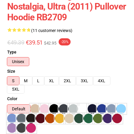
Nostalgia, Ultra (2011) Pullover
Hoodie RB2709
(11 customer reviews)
€49.39
€39.51
-20%
$42.95
Type
Unisex
Size
S
M
L
XL
2XL
3XL
4XL
5XL
Color
Default