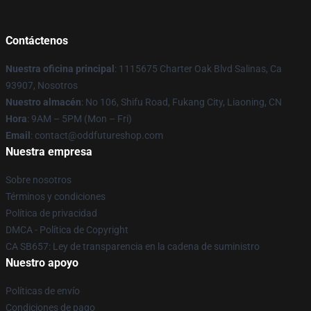
Contáctenos
Nuestra oficina principal
: 1115675 Charter Oak Blvd Salinas, Ca
93907, Nosotros
Nuestro almacén
: No 106, Shifu Road, Fukang City, Liaoning, CN
Hora
: 9AM – 5PM (Mon – Fri)
Email
: contact@oddfutureshop.com
Nuestra empresa
Sobre nosotros
Términos y condiciones
Política de privacidad
DMCA - Política de Copyright
CA SB657: Ley de transparencia en la cadena de suministro
Nuestro apoyo
Políticas de envío
Condiciones de pago