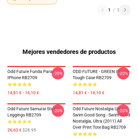
1
/
2
Mejores vendedores de productos
Odd Future Funda Para
ODD FUTURE - GREEN IPhone
-20%
-20%
IPhone RB2709
Tough Case RB2709
14,81 € - 16,10 €
14,81 € - 16,10 €
Odd Future Samurai Sticker
Odd Future Nostalgia Ultra -
-20%
-20%
Leggings RB2709
Swim Good Song - Swim Good
Nostalgia, Ultra (2011) All
Over Print Tote Bag RB2709
26,63 €
$28.95