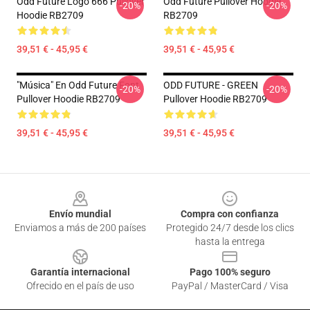
Odd Future Logo 666 Pullover
Odd Future Pullover Hoodie
-20%
-20%
Hoodie RB2709
RB2709
39,51 € - 45,95 €
39,51 € - 45,95 €
"Música" En Odd Future Font
ODD FUTURE - GREEN
-20%
-20%
Pullover Hoodie RB2709
Pullover Hoodie RB2709
39,51 € - 45,95 €
39,51 € - 45,95 €
Footer
Envío mundial
Compra con confianza
Enviamos a más de 200 países
Protegido 24/7 desde los clics
hasta la entrega
Garantía internacional
Pago 100% seguro
Ofrecido en el país de uso
PayPal / MasterCard / Visa