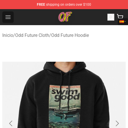
FREE
shipping on orders over $100
Odd Future Shop - Official Odd Future Merchandise Store
Open menu
Inicio
/
Odd Future Cloth
/
Odd Future Hoodie