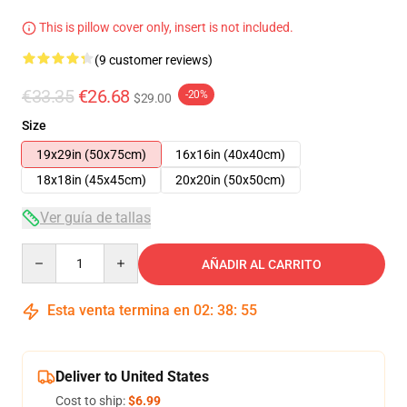
This is pillow cover only, insert is not included.
(9 customer reviews)
€33.35
€26.68
-20%
$29.00
Size
19x29in (50x75cm)
16x16in (40x40cm)
18x18in (45x45cm)
20x20in (50x50cm)
Ver guía de tallas
Quantity
AÑADIR AL CARRITO
Esta venta termina en
02
:
38
:
54
Deliver to United States
Cost to ship:
$6.99