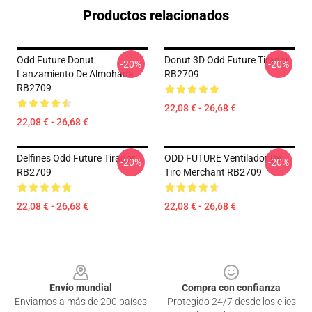
Productos relacionados
Odd Future Donut
Donut 3D Odd Future Tirador
-20%
-20%
Lanzamiento De Almohada
RB2709
RB2709
22,08 € - 26,68 €
22,08 € - 26,68 €
Delfines Odd Future Tirador
ODD FUTURE Ventilador De
-20%
-20%
RB2709
Tiro Merchant RB2709
22,08 € - 26,68 €
22,08 € - 26,68 €
Footer
Envío mundial
Compra con confianza
Enviamos a más de 200 países
Protegido 24/7 desde los clics