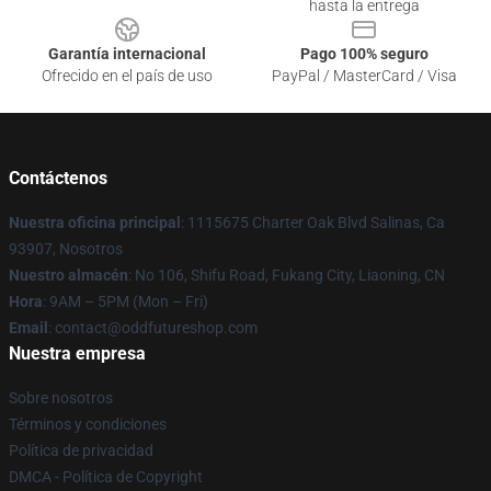
hasta la entrega
Garantía internacional
Pago 100% seguro
Ofrecido en el país de uso
PayPal / MasterCard / Visa
Contáctenos
Nuestra oficina principal
: 1115675 Charter Oak Blvd Salinas, Ca
93907, Nosotros
Nuestro almacén
: No 106, Shifu Road, Fukang City, Liaoning, CN
Hora
: 9AM – 5PM (Mon – Fri)
Email
: contact@oddfutureshop.com
Nuestra empresa
Sobre nosotros
Términos y condiciones
Política de privacidad
DMCA - Política de Copyright