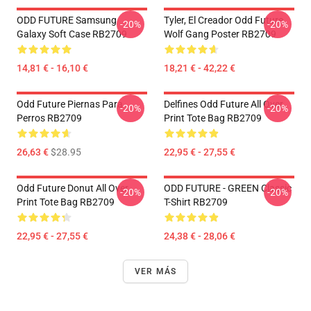
ODD FUTURE Samsung
Tyler, El Creador Odd Future
-20%
-20%
Galaxy Soft Case RB2709
Wolf Gang Poster RB2709
14,81 € - 16,10 €
18,21 € - 42,22 €
Odd Future Piernas Para
Delfines Odd Future All Over
-20%
-20%
Perros RB2709
Print Tote Bag RB2709
26,63 €
$28.95
22,95 € - 27,55 €
Odd Future Donut All Over
ODD FUTURE - GREEN Classic
-20%
-20%
Print Tote Bag RB2709
T-Shirt RB2709
22,95 € - 27,55 €
24,38 € - 28,06 €
VER MÁS