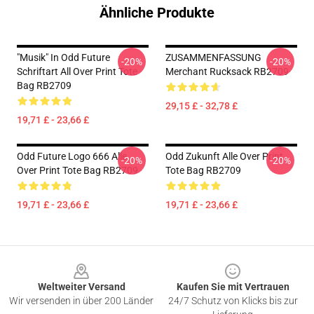
Ähnliche Produkte
"Musik" In Odd Future
ZUSAMMENFASSUNG
-20%
-20%
Schriftart All Over Print Tote
Merchant Rucksack RB2709
Bag RB2709
29,15 £ - 32,78 £
19,71 £ - 23,66 £
Odd Future Logo 666 Alle
Odd Zukunft Alle Over Print
-20%
-20%
Over Print Tote Bag RB2709
Tote Bag RB2709
19,71 £ - 23,66 £
19,71 £ - 23,66 £
Footer
Weltweiter Versand
Kaufen Sie mit Vertrauen
Wir versenden in über 200 Länder
24/7 Schutz von Klicks bis zur