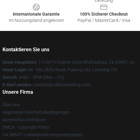
Lieferung
Internationale Garantie
100% Sicherer Checkout
Im Nutzungsland angeboten
PayPal / MasterCard / Visa
Kontaktieren Sie uns
Unser Hauptbüro
: 1115675 Charter Eiche Blvd Salinas, Ca 93907, Us
Unser Lager
: Nr. 106, Shifu Road, Fukang City, Liaoning, CN
Geruch
: 9AM – 5PM (Mon – Fri)
E-Mail senden
: contact@oddfutureshop.com
Unsere Firma
Über uns
Allgemeine Geschäftsbedingungen
Datenschutzrichtlinien
DMCA - Copyright Policy
CA SB657: Lieferkettentransparenzgesetz