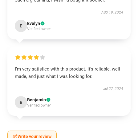
Such a great find, I wish I’d bought it sooner.
Aug 19, 2024
Evelyn
E
Verified owner
I’m very satisfied with this product. It’s reliable, well-
made, and just what I was looking for.
Jul 27, 2024
Benjamin
B
Verified owner
Write your review