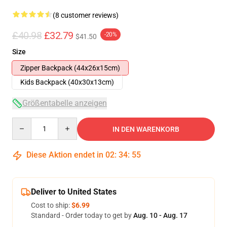
(8 customer reviews)
£40.98
£32.79
-20%
$41.50
Size
Zipper Backpack (44x26x15cm)
Kids Backpack (40x30x13cm)
Größentabelle anzeigen
Quantity
IN DEN WARENKORB
Diese Aktion endet in
02
:
34
:
54
Deliver to United States
Cost to ship:
$6.99
Standard - Order today to get by
Aug. 10 - Aug. 17