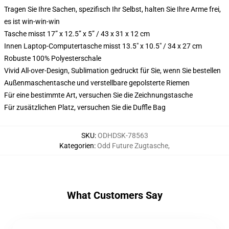
Tragen Sie Ihre Sachen, spezifisch Ihr Selbst, halten Sie Ihre Arme frei,
es ist win-win-win
Tasche misst 17” x 12.5” x 5” / 43 x 31 x 12 cm
Innen Laptop-Computertasche misst 13.5" x 10.5" / 34 x 27 cm
Robuste 100% Polyesterschale
Vivid All-over-Design, Sublimation gedruckt für Sie, wenn Sie bestellen
Außenmaschentasche und verstellbare gepolsterte Riemen
Für eine bestimmte Art, versuchen Sie die Zeichnungstasche
Für zusätzlichen Platz, versuchen Sie die Duffle Bag
SKU
:
ODHDSK-78563
Kategorien
:
Odd Future Zugtasche
,
What Customers Say