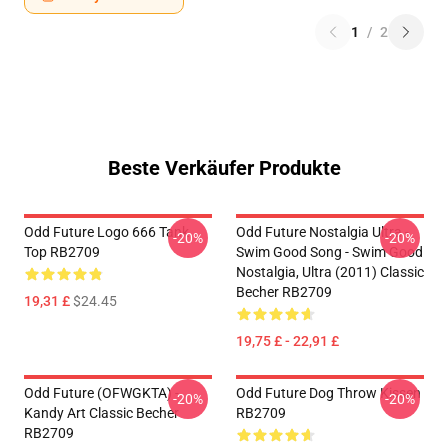
1
/
2
Beste Verkäufer Produkte
Odd Future Logo 666 Tank
Odd Future Nostalgia Ultra -
-20%
-20%
Top RB2709
Swim Good Song - Swim Good
Nostalgia, Ultra (2011) Classic
Becher RB2709
19,31 £
$24.45
19,75 £ - 22,91 £
Odd Future (OFWGKTA) -
Odd Future Dog Throw Kissen
-20%
-20%
Kandy Art Classic Becher
RB2709
RB2709