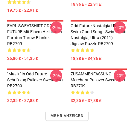
18,96 £ - 22,91 £
19,75 £ - 22,91 £
EARL SWEATSHIRT ODD
Odd Future Nostalgia Ultra -
-20%
-20%
FUTURE Mit Einem Hellblauen
Swim Good Song - Swim Good
Farbton Throw Blanket
Nostalgia, Ultra (2011)
RB2709
Jigsaw Puzzle RB2709
26,86 £ - 51,35 £
18,88 £ - 34,36 £
"Musik" In Odd Future
ZUSAMMENFASSUNG
-20%
-20%
Schriftzug Pullover Sweatshirt
Merchant Pullover Sweatshirt
RB2709
RB2709
32,35 £ - 37,88 £
32,35 £ - 37,88 £
MEHR ANZEIGEN