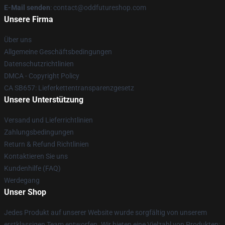
E-Mail senden
: contact@oddfutureshop.com
Unsere Firma
Über uns
Allgemeine Geschäftsbedingungen
Datenschutzrichtlinien
DMCA - Copyright Policy
CA SB657: Lieferkettentransparenzgesetz
Unsere Unterstützung
Versand und Lieferrichtlinien
Zahlungsbedingungen
Return & Refund Richtlinien
Kontaktieren Sie uns
Kundenhilfe (FAQ)
Werdegang
Unser Shop
Jedes Produkt auf unserer Website wurde sorgfältig von unserem
erstklassigen Team entworfen. Wir bieten eine Vielzahl von Produkten: