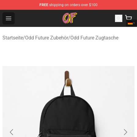
FREE
shipping on orders over $100
Odd Future Shop - Official Odd Future Merchandise Store
Open menu
Startseite
/
Odd Future Zubehör
/
Odd Future Zugtasche