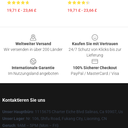
19,71 £ - 23,66 £
19,71 £ - 23,66 £
Footer
Weltweiter Versand
Kaufen Sie mit Vertrauen
Wir versenden in über 200 Länder
24/7 Schutz von Klicks bis zur
Lieferung
Internationale Garantie
100% Sicherer Checkout
Im Nutzungsland angeboten
PayPal / MasterCard / Visa
Kontaktieren Sie uns
Unser Hauptbüro
: 1115675 Charter Eiche Blvd Salinas, Ca 93907, Us
Unser Lager
: Nr. 106, Shifu Road, Fukang City, Liaoning, CN
Geruch
: 9AM – 5PM (Mon – Fri)