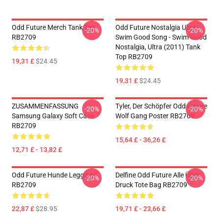
Odd Future Merch Tank Top
Odd Future Nostalgia Ultra -
-20%
-20%
RB2709
Swim Good Song - Swim Good
Nostalgia, Ultra (2011) Tank
Top RB2709
19,31 £
$24.45
19,31 £
$24.45
ZUSAMMENFASSUNG
Tyler, Der Schöpfer Odd Future
-20%
-20%
Samsung Galaxy Soft Case
Wolf Gang Poster RB2709
RB2709
15,64 £ - 36,26 £
12,71 £ - 13,82 £
Odd Future Hunde Leggings
Delfine Odd Future Alle Über
-20%
-20%
RB2709
Druck Tote Bag RB2709
22,87 £
$28.95
19,71 £ - 23,66 £