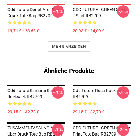
Odd Future Donut Alle Über
ODD FUTURE - GREEN Classic
-20%
-20%
Druck Tote Bag RB2709
T-Shirt RB2709
19,71 £ - 23,66 £
20,93 £ - 24,09 £
MEHR ANZEIGEN
Ähnliche Produkte
Odd Future Samurai Sticker
Odd Future Rosa Rucksack
-20%
-20%
Rucksack RB2709
RB2709
29,15 £ - 32,78 £
29,15 £ - 32,78 £
ZUSAMMENFASSUNG Alles
ODD FUTURE - GREEN All Over
-20%
-20%
Über Druck Tote Bag RB2709
Print Tote Bag RB2709