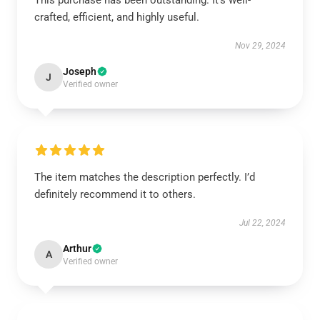
This purchase has been outstanding. It’s well-
crafted, efficient, and highly useful.
Nov 29, 2024
Joseph
J
Verified owner
The item matches the description perfectly. I’d
definitely recommend it to others.
Jul 22, 2024
Arthur
A
Verified owner