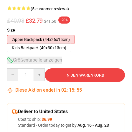
(5 customer reviews)
£40.98
£32.79
-20%
$41.50
Size
Zipper Backpack (44x26x15cm)
Kids Backpack (40x30x13cm)
Größentabelle anzeigen
Quantity
IN DEN WARENKORB
Diese Aktion endet in
02
:
15
:
54
Deliver to United States
Cost to ship:
$6.99
Standard - Order today to get by
Aug. 16 - Aug. 23